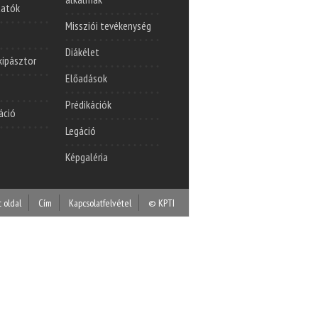
tatók
Missziói tevékenység
Diákélet
lkipásztor
Előadások
Prédikációk
áció
Legáció
Képgaléria
t oldal
Cím
Kapcsolatfelvétel
© KPTI