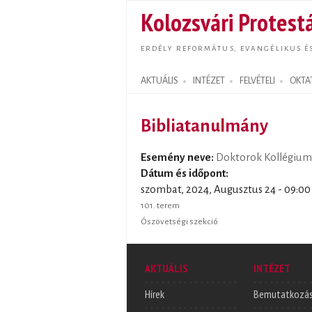
Kolozsvári Protestá
ERDÉLY REFORMÁTUS, EVANGÉLIKUS É
AKTUÁLIS
INTÉZET
FELVÉTELI
OKTA
Search form
Bibliatanulmány
Esemény neve:
Doktorok Kollégium
Dátum és időpont:
szombat, 2024, Augusztus 24 - 09:00
101. terem
Ószövetségi szekció
AKTUÁLIS
INTÉZET
Hírek
Bemutatkozá