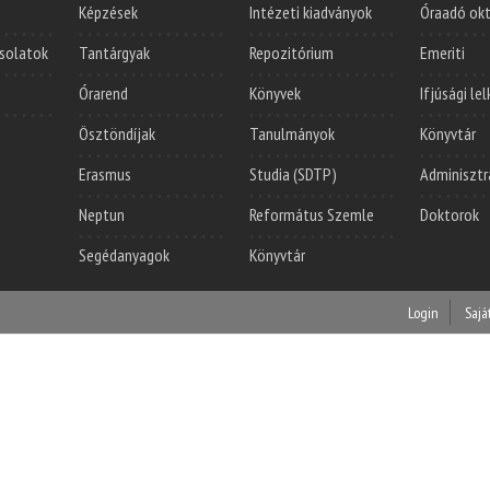
Képzések
Intézeti kiadványok
Óraadó ok
solatok
Tantárgyak
Repozitórium
Emeriti
Órarend
Könyvek
Ifjúsági le
Ösztöndíjak
Tanulmányok
Könyvtár
Erasmus
Studia (SDTP)
Adminisztr
Neptun
Református Szemle
Doktorok
Segédanyagok
Könyvtár
Login
Sajá