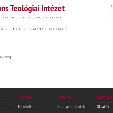
Ugrás a
ns Teológiai Intézet
H
tartalomra
E
S UNITÁRIUS LELKÉSZKÉPZŐ EGYETEME
R
TÁS
KUTATÁS
SZEMÉLYEK
AKADÉMIAI ÉLET
a 2024
OKTATÁS
KUTATÁS
SZEMÉLYE
s
Felvételi
Kutatási projektek
Oktatók