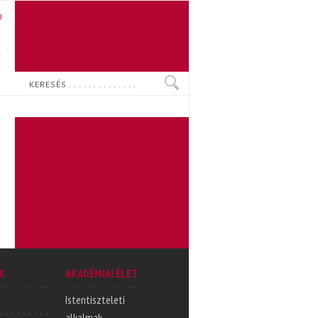
U
N
O
Keresés
K
AKADÉMIAI ÉLET
Istentiszteleti
alkalmak