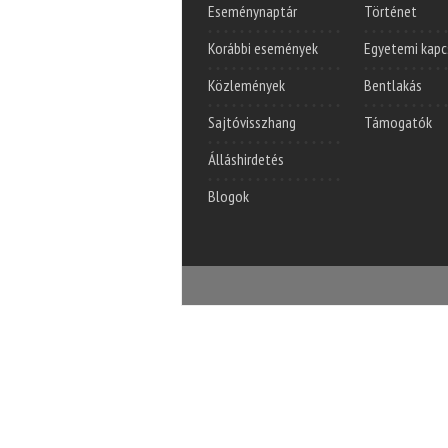
Eseménynaptár
Történet
Korábbi események
Egyetemi kapc
Közlemények
Bentlakás
Sajtóvisszhang
Támogatók
Álláshirdetés
Blogok