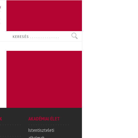
U
N
O
Keresés
K
AKADÉMIAI ÉLET
Istentiszteleti
alkalmak