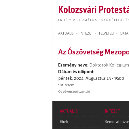
Kolozsvári Protestá
ERDÉLY REFORMÁTUS, EVANGÉLIKUS É
AKTUÁLIS
INTÉZET
FELVÉTELI
OKTA
Search form
Az Ószövetség Mezopot
Esemény neve:
Doktorok Kollégium
Dátum és időpont:
péntek, 2024, Augusztus 23 - 15:00
101. terem
Ószövetségi szekció
AKTUÁLIS
INTÉZET
Hírek
Bemutatkozá