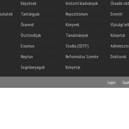
Képzések
Intézeti kiadványok
Óraadó ok
solatok
Tantárgyak
Repozitórium
Emeriti
Órarend
Könyvek
Ifjúsági le
Ösztöndíjak
Tanulmányok
Könyvtár
Erasmus
Studia (SDTP)
Adminisztr
Neptun
Református Szemle
Doktorok
Segédanyagok
Könyvtár
Login
Sajá