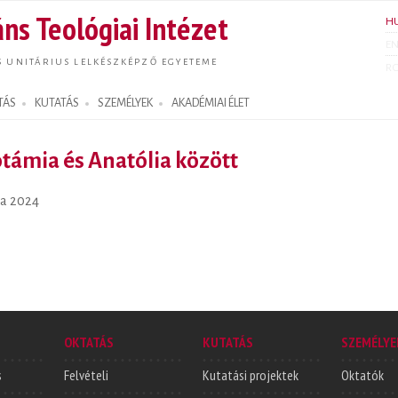
Ugrás a
ns Teológiai Intézet
H
tartalomra
E
S UNITÁRIUS LELKÉSZKÉPZŐ EGYETEME
R
TÁS
KUTATÁS
SZEMÉLYEK
AKADÉMIAI ÉLET
ámia és Anatólia között
a 2024
OKTATÁS
KUTATÁS
SZEMÉLYE
s
Felvételi
Kutatási projektek
Oktatók