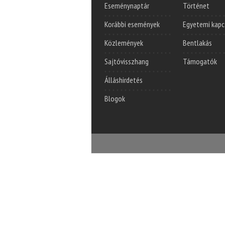
Eseménynaptár
Történet
Korábbi események
Egyetemi kapc
Közlemények
Bentlakás
Sajtóvisszhang
Támogatók
Álláshirdetés
Blogok