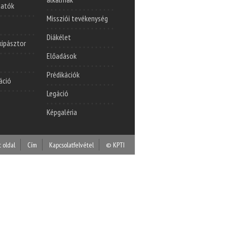
tatók
Missziói tevékenység
Diákélet
lkipásztor
Előadások
Prédikációk
áció
Legáció
Képgaléria
t oldal
Cím
Kapcsolatfelvétel
© KPTI