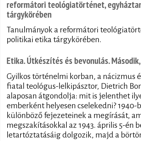
reformátori teológiatörténet, egyháztan 
tárgykörében
Tanulmányok a reformátori teológiatört
politikai etika tárgykörében.
Etika. Útkészítés és bevonulás. Második,
Gyilkos történelmi korban, a nácizmus 
fiatal teológus-lelkipásztor, Dietrich Bo
alaposan átgondolja: mit is jelenthet il
emberként helyesen cselekedni? 1940-be
különböző fejezeteinek a megírását, a
megszakításokkal az 1943. április 5-én 
letartóztatásáig dolgozik, majd a börtön