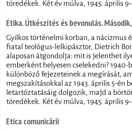
töredékek. Két év múlva, 1945. április 9
Etika. Útkészítés és bevonulás. Második,
Gyilkos történelmi korban, a nácizmus 
fiatal teológus-lelkipásztor, Dietrich Bo
alaposan átgondolja: mit is jelenthet il
emberként helyesen cselekedni? 1940-be
különböző fejezeteinek a megírását, a
megszakításokkal az 1943. április 5-én 
letartóztatásáig dolgozik, majd a börtön
töredékek. Két év múlva, 1945. április 9
Etica comunicării