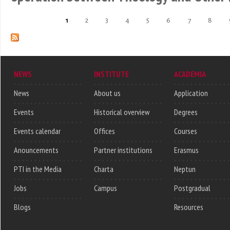
1
2
3
4
5
6
7
8
Pages
NEWS
INSTITUTE
ACADEMIA
News
About us
Application
Events
Historical overview
Degrees
Events calendar
Offices
Courses
Anouncements
Partner institutions
Erasmus
PTI in the Media
Charta
Neptun
Jobs
Campus
Postgradual
Blogs
Resources