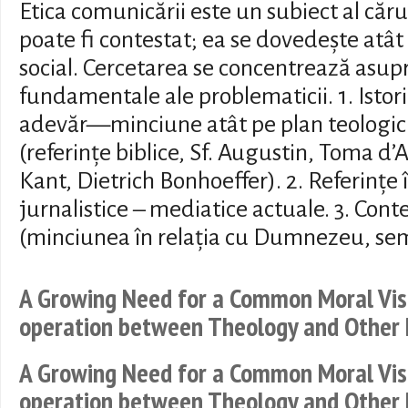
Etica comunicării este un subiect al căru
poate fi contestat; ea se dovedește atât 
social. Cercetarea se concentrează asu
fundamentale ale problematicii. 1. Isto
adevăr—minciune atât pe plan teologic câ
(referințe biblice, Sf. Augustin, Toma 
Kant, Dietrich Bonhoeffer). 2. Referințe î
jurnalistice – mediatice actuale. 3. Con
(minciunea în relația cu Dumnezeu, seme
A Growing Need for a Common Moral Visi
operation between Theology and Other D
A Growing Need for a Common Moral Visi
operation between Theology and Other D