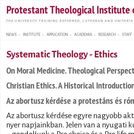
Skip t
Protestant Theological Institute
main
conte
THE UNIVERSITY TRAINING REFORMED, LUTHERAN AND UNITARIA
NEWS
INSTITUTE
APPLICATION
ACADEMIA
RESEARCH
STAFF
Search form
Systematic Theology - Ethics
On Moral Medicine. Theological Perspecti
Christian Ethics. A Historical Introductio
Az abortusz kérdése a protestáns és róm
Az abortusz kérdése egyre nagyobb aktu
nyer napjainkban. Jelen van a nyugati 