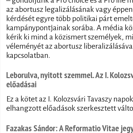
– gondoljunk a Pro choice és a Pro life
az abortusz legalizálásának vagy éppen 
kérdését egyre több politikai párt emel
kampánypontjainak sorába. A média köz
kérik ki mind a közismert személyek, 
véleményét az abortusz liberalizálásáva
kapcsolatban.
Leborulva, nyitott szemmel. Az I. Kolozs
előadásai
Ez a kötet az I. Kolozsvári Tavaszy napo
elhangzott előadások szerkesztett vált
Fazakas Sándor: A Reformatio Vitae jeg