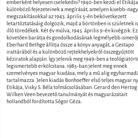
emberként helyesen cselekedni? 1940-ben kezdi el Etikája
különböző fejezeteinek a megírását, amelyen kisebb-nag
megszakításokkal az 1943. április 5-én bekövetkezett
letartóztatásáig dolgozik, majd a börtönben is születnek i
illő töredékek. Két év múlva, 1945. április 9-én kivégzik. Ez
követően barátja és gondolkodásának legmélyebb ismerőj
Eberhard Bethge állítja össze a könyv anyagát, a Gestapo
irattárából és a különböző rejtekhelyekről összegyűjtött
kéziratok alapján. Így jelenik meg 1949-ben a teológiatör
legismertebb erkölcstana. 1983-ban jelent meg ennek
szemelvényes magyar kiadása, mely a mű alig egyharmad
tartalmazza. Jelen kiadás Bonhoeffer első teljes magyar n
Etikája, Visky S. Béla tolmácsolásában. Gerard den Hertog
Wilken Veen bevezető tanulmányát és magyarázatait
hollandból fordította Sógor Géza.