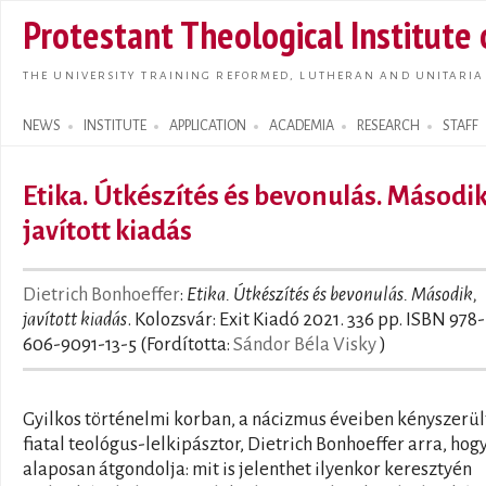
Skip t
Protestant Theological Institute
main
conte
THE UNIVERSITY TRAINING REFORMED, LUTHERAN AND UNITARIA
NEWS
INSTITUTE
APPLICATION
ACADEMIA
RESEARCH
STAFF
Search form
Etika. Útkészítés és bevonulás. Második
javított kiadás
Dietrich Bonhoeffer
:
Etika. Útkészítés és bevonulás. Második,
javított kiadás
. Kolozsvár: Exit Kiadó 2021. 336 pp. ISBN 978-
606-9091-13-5 (Fordította:
Sándor Béla Visky
)
Gyilkos történelmi korban, a nácizmus éveiben kényszerül
fiatal teológus-lelkipásztor, Dietrich Bonhoeffer arra, hog
alaposan átgondolja: mit is jelenthet ilyenkor keresztyén