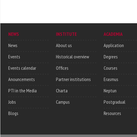
NEWS
INSTITUTE
ACADEMIA
News
About us
Application
Events
Historical overview
Degrees
Events calendar
Offices
Courses
Anouncements
Partner institutions
Erasmus
PTI in the Media
Charta
Neptun
Jobs
Campus
Postgradual
Blogs
Resources