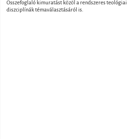
Összefoglaló kimuratást közöl a rendszeres teológiai
diszciplínák témaválasztásáról is.