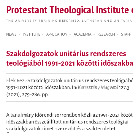
Skip t
Protestant Theological Institute
main
conte
THE UNIVERSITY TRAINING REFORMED, LUTHERAN AND UNITARIA
NEWS
INSTITUTE
APPLICATION
ACADEMIA
RESEARCH
STAFF
Search form
Szakdolgozatok unitárius rendszeres
teológiából 1991-2021 közötti időszakb
Elek Rezi
: Szakdolgozatok unitárius rendszeres teológiábó
1991-2021 közötti időszakban. In:
Keresztény Magvető
127.3
(2021), 279-286. pp.
A tanulmány időrendi sorrendben közli az 1991-2021 közöt
időszzakban összeállított unitárius rendszeres teológiai
szakdolgozatok címét, szerezőit és a szakterületet.