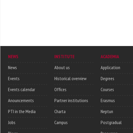
NEWS
INSTITUTE
ACADEMIA
News
About us
Application
Events
Historical overview
Degrees
Events calendar
Offices
Courses
Anouncements
Partner institutions
Erasmus
PTI in the Media
Charta
Neptun
Jobs
Campus
Postgradual