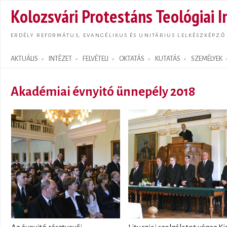
Ugrás
Kolozsvári Protestáns Teológiai I
tarta
ERDÉLY REFORMÁTUS, EVANGÉLIKUS ÉS UNITÁRIUS LELKÉSZKÉPZŐ
AKTUÁLIS
INTÉZET
FELVÉTELI
OKTATÁS
KUTATÁS
SZEMÉLYEK
Search form
Akadémiai évnyitó ünnepély 2018