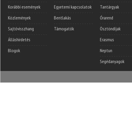
Korábbi események
Egyetemi kapcsolatok
Tantárgyak
Közlemények
Bentlakás
Órarend
Sajtóvisszhang
Támogatók
Ösztöndíjak
Álláshirdetés
Erasmus
Blogok
Neptun
Segédanyagok