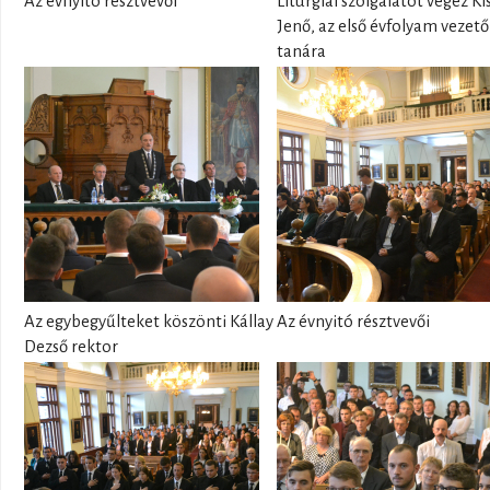
Az évnyitó résztvevői
Liturgiai szolgálatot végez Ki
Jenő, az első évfolyam vezető
tanára
Az egybegyűlteket köszönti Kállay
Az évnyitó résztvevői
Dezső rektor