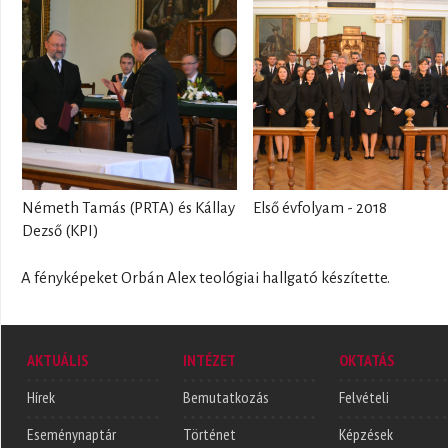
Németh Tamás (PRTA) és Kállay
Első évfolyam - 2018
Dezső (KPI)
A fényképeket Orbán Alex teológiai hallgató készítette.
AKTUÁLIS
INTÉZET
OKTATÁS
Hírek
Bemutatkozás
Felvételi
Eseménynaptár
Történet
Képzések