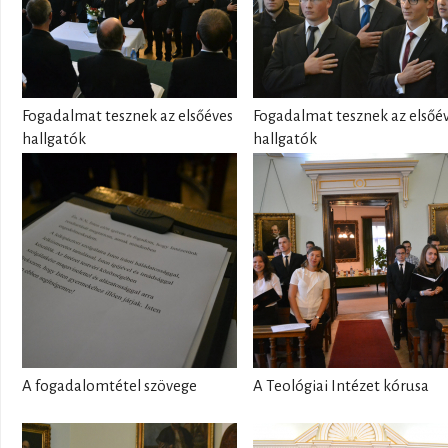
Fogadalmat tesznek az elsőéves
Fogadalmat tesznek az elsőé
hallgatók
hallgatók
A fogadalomtétel szövege
A Teológiai Intézet kórusa