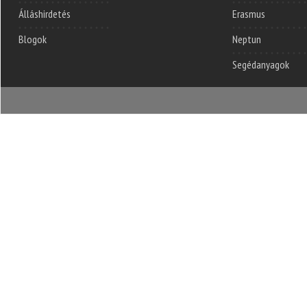
Álláshirdetés
Erasmus
Blogok
Neptun
Segédanyagok