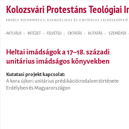
Ugrás
Kolozsvári Protestáns Teológiai I
tarta
ERDÉLY REFORMÁTUS, EVANGÉLIKUS ÉS UNITÁRIUS LELKÉSZKÉPZŐ
AKTUÁLIS
INTÉZET
FELVÉTELI
OKTATÁS
KUTATÁS
SZEMÉLYEK
Search form
Heltai imádságok a 17–18. századi
unitárius imádságos könyvekben
Kutatasi projekt kapcsolat:
A kora újkori unitárius prédikációirodalom története
Erdélyben és Magyarországon