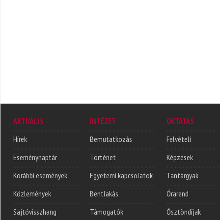
AKTUÁLIS
INTÉZET
OKTATÁS
Hírek
Bemutatkozás
Felvételi
Eseménynaptár
Történet
Képzések
Korábbi események
Egyetemi kapcsolatok
Tantárgyak
Közlemények
Bentlakás
Órarend
Sajtóvisszhang
Támogatók
Ösztöndíjak