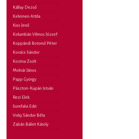
Kállay Dezső
Kelemen Attila
Kiss Jenő
Kolumbán Vilmos József
Koppándi Botond Péter
Kovács Sándor
Kozma Zsolt
Molnár János
Papp György
Pásztori-Kupán István
Rezi Elek
Somfalvi Edit
Visky Sándor Béla
Zabán Bálint Károly