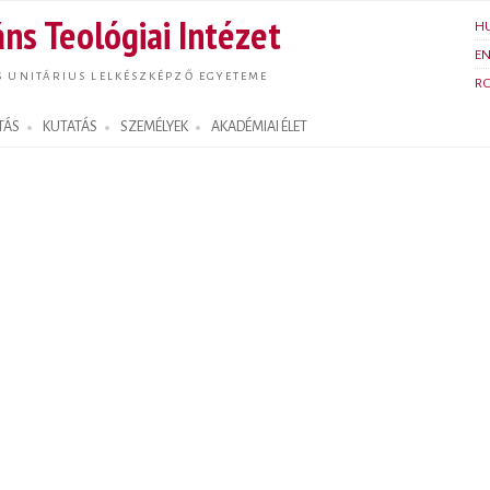
Ugrás a
ns Teológiai Intézet
H
tartalomra
E
S UNITÁRIUS LELKÉSZKÉPZŐ EGYETEME
R
TÁS
KUTATÁS
SZEMÉLYEK
AKADÉMIAI ÉLET