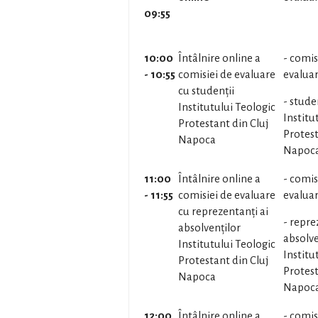
09:55
10:00
Întâlnire online a
- comis
- 10:55
comisiei de evaluare
evalua
cu studenții
- stude
Institutului Teologic
Institu
Protestant din Cluj
Protest
Napoca
Napoc
11:00
Întâlnire online a
- comis
- 11:55
comisiei de evaluare
evalua
cu reprezentanți ai
- repre
absolvenților
absolve
Institutului Teologic
Institu
Protestant din Cluj
Protest
Napoca
Napoc
12:00
Întâlnire online a
- comis