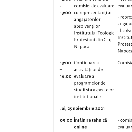
-
comisiei de evaluare
evalua
13:00
cu reprezentanți ai
- repre
angajatorilor
angajat
absolvenților
absolve
Institutului Teologic
Institu
Protestant din Cluj
Protest
Napoca
Napoc
13:00
Continuarea
Comisi
–
activităților de
16:00
evaluare a
programelor de
studii și a aspectelor
instituționale
Joi, 25 noiembrie 2021
09:00
Întâlnire tehnică
- comis
–
online
evalua