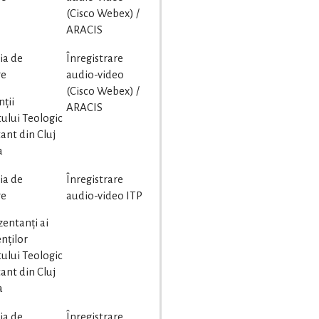
(Cisco Webex) /
ARACIS
ia de
Înregistrare
re
audio-video
(Cisco Webex) /
nții
ARACIS
tului Teologic
ant din Cluj
a
ia de
Înregistrare
re
audio-video ITP
zentanți ai
nților
tului Teologic
ant din Cluj
a
ia de
Înregistrare