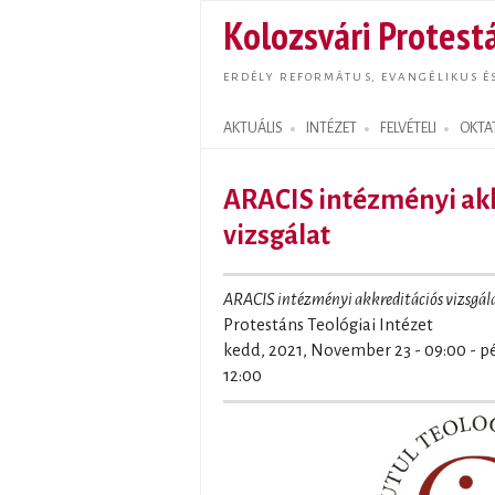
Kolozsvári Protestá
ERDÉLY REFORMÁTUS, EVANGÉLIKUS É
AKTUÁLIS
INTÉZET
FELVÉTELI
OKTA
Search form
ARACIS intézményi akk
vizsgálat
ARACIS intézményi akkreditációs vizsgál
Protestáns Teológiai Intézet
kedd, 2021, November 23 - 09:00
-
p
12:00