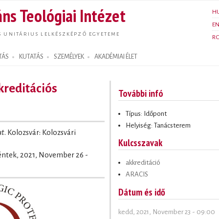
Ugrás a
ns Teológiai Intézet
H
tartalomra
E
S UNITÁRIUS LELKÉSZKÉPZŐ EGYETEME
R
TÁS
KUTATÁS
SZEMÉLYEK
AKADÉMIAI ÉLET
reditációs
További infó
Típus: Időpont
Helyiség: Tanácsterem
at
. Kolozsvár: Kolozsvári
Kulcsszavak
éntek, 2021, November 26 -
akkreditáció
ARACIS
Dátum és idő
kedd, 2021, November 23 - 09:00