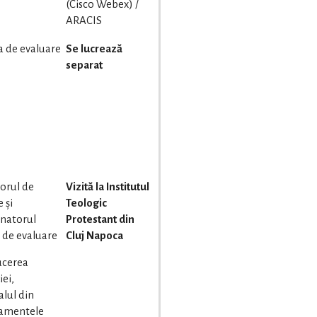
(Cisco Webex) /
ARACIS
a de evaluare
Se lucrează
separat
torul de
Vizită la Institutul
 și
Teologic
natorul
Protestant din
 de evaluare
Cluj Napoca
ucerea
iei,
lul din
amentele