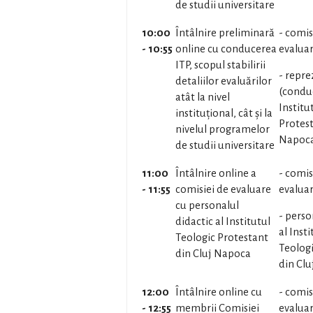
de studii universitare
10:00
Întâlnire preliminară
- comis
- 10:55
online cu conducerea
evalua
ITP, scopul stabilirii
- repre
detaliilor evaluărilor
(conduc
atât la nivel
Institu
instituțional, cât și la
Protest
nivelul programelor
Napoc
de studii universitare
11:00
Întâlnire online a
- comis
- 11:55
comisiei de evaluare
evalua
cu personalul
- perso
didactic al Institutul
al Inst
Teologic Protestant
Teologi
din Cluj Napoca
din Cl
12:00
Întâlnire online cu
- comis
- 12:55
membrii Comisiei
evalua