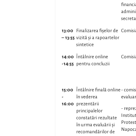
financi
adminis
secreta
13:
00
Finalizarea fișelor de
Comisi
– 13
:55
vizită și a rapoartelor
sintetice
14
:
00
Întâlnire online
Comisi
-14
:
55
pentru concluzii
15:00
Întâlnire finală online
- comis
-
în vederea
evalua
16:00
prezentării
- repre
principalelor
Institu
constatări rezultate
Protest
în urma evaluării și
Napoc
recomandărilor de