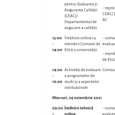
pentru Evaluarea și
- repre
Asigurarea Calității
CEAC/ 
(CEAC)/
AC
Departamentul de
asigurare a calității
13:00
Întâlnire online cu
- comis
-
membrii Comisiei de
evalua
14:00
Etică a universității
- memb
de Etic
14:00
Activități de evaluare
Comisi
-
a programelor de
16:00
studii și a aspectelor
instituționale
Miercuri, 24 noiembrie 2021
09:00
Întâlnire tehnică
- comis
–
online
evalua