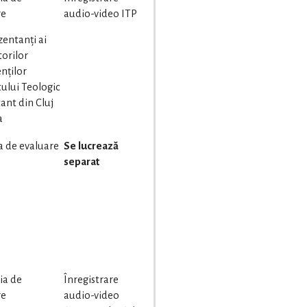
re
audio-video ITP
zentanți ai
orilor
nților
tului Teologic
ant din Cluj
a
a de evaluare
Se lucrează
separat
ia de
Înregistrare
re
audio-video