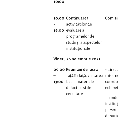
10:00
10:00
Continuarea
Comisi
-
activităților de
16:00
evaluare a
programelor de
studii și a aspectelor
instituționale
Vineri, 26 noiembrie 2021
09
:
00
Reuniuni de lucru
- direc
–
față în față
, vizitarea
misiune
13
:
00
bazei materiale
coordo
didactice și de
echipei
cercetare
- cond
instituț
persona
depart