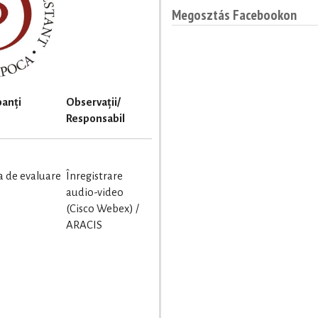
Megosztás Facebookon
panți
Observa
ții/
Responsabil
a de evaluare
Înregistrare
audio-video
(Cisco Webex) /
ARACIS