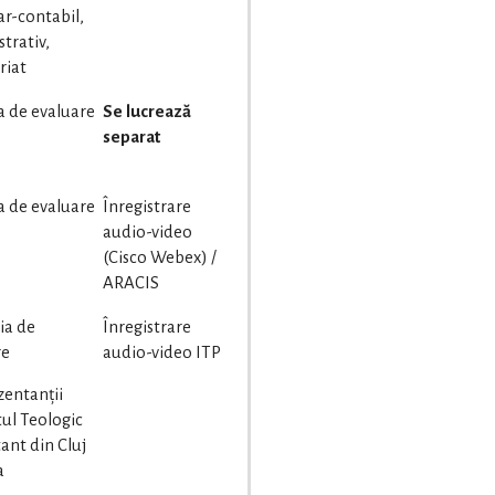
ar-contabil,
trativ,
riat
a de evaluare
Se lucrează
separat
a de evaluare
Înregistrare
audio-video
(Cisco Webex) /
ARACIS
ia de
Înregistrare
re
audio-video ITP
zentanții
tul Teologic
ant din Cluj
a