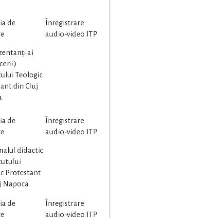
ia de
Înregistrare
re
audio-video ITP
zentanți ai
erii)
tului Teologic
ant din Cluj
a
ia de
Înregistrare
re
audio-video ITP
nalul didactic
itutului
c Protestant
uj Napoca
ia de
Înregistrare
re
audio-video ITP