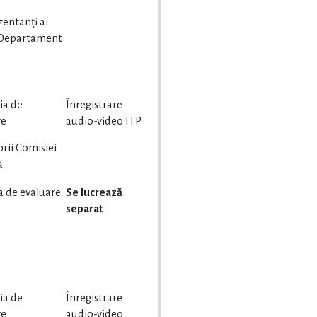
zentanți ai
Departament
ia de
Înregistrare
re
audio-video ITP
rii Comisiei
ă
a de evaluare
Se lucrează
separat
ia de
Înregistrare
re
audio-video