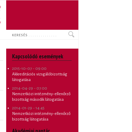
U
N
O
Keresés
Kapcsolódó események
2015-10-07 - 09:00
Akkreditációs vizsgálóbizottság
látogatása
2014-04-29 - 07:00
Nemzetközi intézmény-ellenőrző
bizottság második látogatása
2014-01-29 - 14:45
Nemzetközi intézmény-ellenőrző
bizottság látogatása
Akadémiai naptár