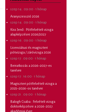
szep 14 . 09:00
·
1 hónap
Aranyszesszió 2026
szep 14 . 09:00
·
1 hónap
Kiss Jenő
:
Pótfelvételi vizsga
alapképzésre 2026/2027
szep 16 . 09:00
·
1 hónap
Licenciátusi és magiszteri
pótvizsga / záróvizsga 2026
szep 17 . 09:00
·
1 hónap
Beiratkozás a 2026–2027-es
tanévre
szep 17 . 16:00
·
1 hónap
Magiszteri pótfelvételi vizsga a
2025–2026-os tanévre
szep 21 . 09:00
·
1 hónap
Balogh Csaba
:
Felvételi vizsga
doktorképzésre a 2026-2027.
akadémiai évre