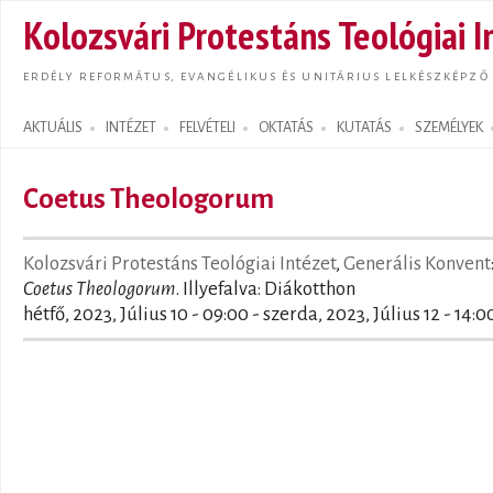
Ugrás
Kolozsvári Protestáns Teológiai I
tarta
ERDÉLY REFORMÁTUS, EVANGÉLIKUS ÉS UNITÁRIUS LELKÉSZKÉPZŐ
AKTUÁLIS
INTÉZET
FELVÉTELI
OKTATÁS
KUTATÁS
SZEMÉLYEK
Search form
Coetus Theologorum
Kolozsvári Protestáns Teológiai Intézet
,
Generális Konvent
Coetus Theologorum
. Illyefalva: Diákotthon
hétfő, 2023, Július 10 - 09:00
-
szerda, 2023, Július 12 - 14:0