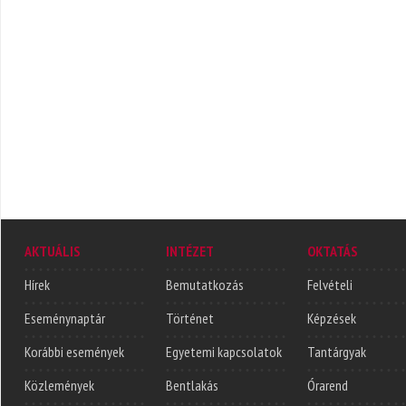
AKTUÁLIS
INTÉZET
OKTATÁS
Hírek
Bemutatkozás
Felvételi
Eseménynaptár
Történet
Képzések
Korábbi események
Egyetemi kapcsolatok
Tantárgyak
Közlemények
Bentlakás
Órarend