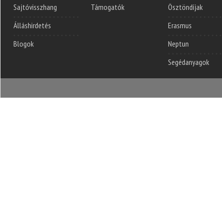
Sajtóvisszhang
Támogatók
Ösztöndíjak
Álláshirdetés
Erasmus
Blogok
Neptun
Segédanyagok