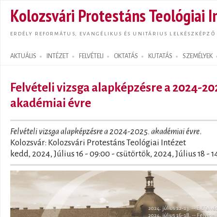
Ugrás
Kolozsvári Protestáns Teológiai I
tarta
ERDÉLY REFORMÁTUS, EVANGÉLIKUS ÉS UNITÁRIUS LELKÉSZKÉPZŐ
AKTUÁLIS
INTÉZET
FELVÉTELI
OKTATÁS
KUTATÁS
SZEMÉLYEK
Search form
Felvételi vizsga alapképzésre a 2024-20
akadémiai évre
Felvételi vizsga alapképzésre a 2024-2025. akadémiai évre
.
Kolozsvár: Kolozsvári Protestáns Teológiai Intézet
kedd, 2024, Július 16 - 09:00
-
csütörtök, 2024, Július 18 - 1