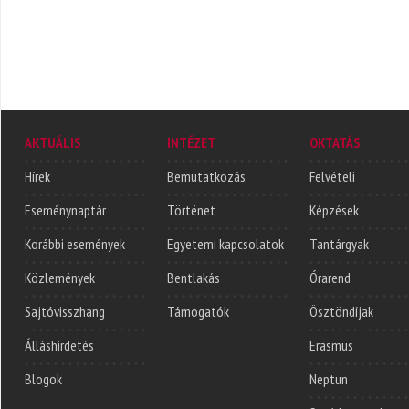
AKTUÁLIS
INTÉZET
OKTATÁS
Hírek
Bemutatkozás
Felvételi
Eseménynaptár
Történet
Képzések
Korábbi események
Egyetemi kapcsolatok
Tantárgyak
Közlemények
Bentlakás
Órarend
Sajtóvisszhang
Támogatók
Ösztöndíjak
Álláshirdetés
Erasmus
Blogok
Neptun