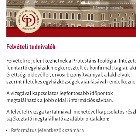
Felvételi tudnivalók
Felvételire jelentkezhetnek a Protestáns Teológiai Intézet
fenntartó egyházak megkeresztelt és konfirmált tagjai, ak
érettségi oklevéllel, orvosi bizonyítvánnyal, a lakhelyük
szerint illetékes egyházközségek ajánlásával rendelkezne
A vizsgával kapcsolatos legfontosabb időpontok
megtalálhatók a jobb oldali információs sávban.
A felvételi vizsga tartalmával, menetével kapcsolatos rész
tájékoztató megtalálható az alábbi oldalakon:
Református jelentkezők számára