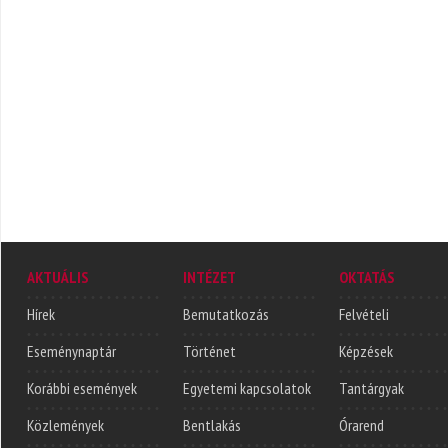
AKTUÁLIS
INTÉZET
OKTATÁS
Hírek
Bemutatkozás
Felvételi
Eseménynaptár
Történet
Képzések
Korábbi események
Egyetemi kapcsolatok
Tantárgyak
Közlemények
Bentlakás
Órarend