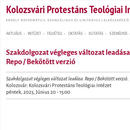
Ugrás
Kolozsvári Protestáns Teológiai I
tarta
ERDÉLY REFORMÁTUS, EVANGÉLIKUS ÉS UNITÁRIUS LELKÉSZKÉPZŐ
AKTUÁLIS
INTÉZET
FELVÉTELI
OKTATÁS
KUTATÁS
SZEMÉLYEK
Search form
Szakdolgozat végleges változat leadása
Repo / Bekötött verzió
Szakdolgozat végleges változat leadása: Repo / Bekötött verzió
.
Kolozsvár: Kolozsvári Protestáns Teológiai Intézet
péntek, 2025, Június 20 - 15:00