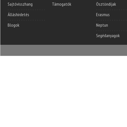
Sajtóvisszhang
Támogatók
Ösztöndíjak
Álláshirdetés
Erasmus
Blogok
Neptun
Segédanyagok