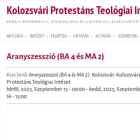
Ugrás
Kolozsvári Protestáns Teológiai I
tarta
ERDÉLY REFORMÁTUS, EVANGÉLIKUS ÉS UNITÁRIUS LELKÉSZKÉPZŐ
AKTUÁLIS
INTÉZET
FELVÉTELI
OKTATÁS
KUTATÁS
SZEMÉLYEK
Search form
Aranyszesszió (BA 4 és MA 2)
Kiss Jenő
:
Aranyszesszió (BA 4 és MA 2)
. Kolozsvár: Kolozsvár
Protestáns Teológiai Intézet
hétfő, 2025, Szeptember 15 - 09:00
-
kedd, 2025, Szeptemb
16 - 15:00