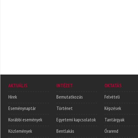
AKTUÁLIS
INTÉZET
OKTATÁS
Hírek
Bemutatkozás
Felvételi
Eseménynaptár
Történet
Képzések
Korábbi események
Egyetemi kapcsolatok
Tantárgyak
Közlemények
Bentlakás
Órarend