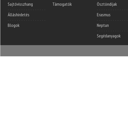
Sajtóvisszhang
Támogatók
Ösztöndíjak
Álláshirdetés
Erasmus
Blogok
Neptun
Segédanyagok