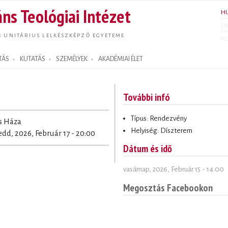
Ugrás a
ns Teológiai Intézet
H
tartalomra
E
S UNITÁRIUS LELKÉSZKÉPZŐ EGYETEME
R
TÁS
KUTATÁS
SZEMÉLYEK
AKADÉMIAI ÉLET
További infó
Típus: Rendezvény
s Háza
Helyiség: Díszterem
edd, 2026, Február 17 - 20:00
Dátum és idő
vasárnap, 2026, Február 15 - 14:00
Megosztás Facebookon