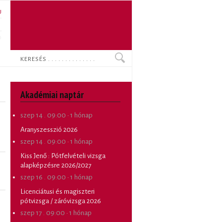
U
N
O
Keresés
Akadémiai naptár
szep 14 . 09:00
·
1 hónap
Aranyszesszió 2026
szep 14 . 09:00
·
1 hónap
Kiss Jenő
:
Pótfelvételi vizsga
alapképzésre 2026/2027
szep 16 . 09:00
·
1 hónap
Licenciátusi és magiszteri
pótvizsga / záróvizsga 2026
szep 17 . 09:00
·
1 hónap