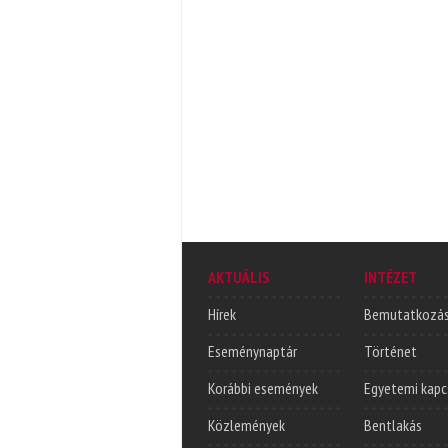
AKTUÁLIS
INTÉZET
Hírek
Bemutatkozá
Eseménynaptár
Történet
Korábbi események
Egyetemi kapc
Közlemények
Bentlakás