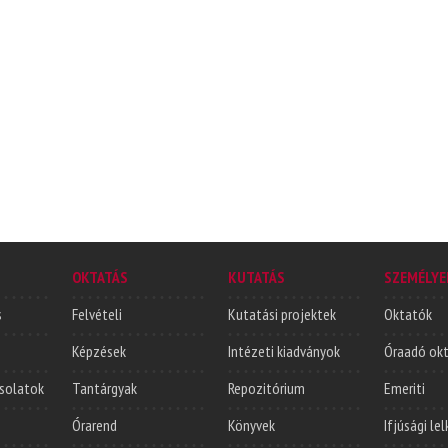
OKTATÁS
KUTATÁS
SZEMÉLYE
s
Felvételi
Kutatási projektek
Oktatók
Képzések
Intézeti kiadványok
Óraadó ok
solatok
Tantárgyak
Repozitórium
Emeriti
Órarend
Könyvek
Ifjúsági le