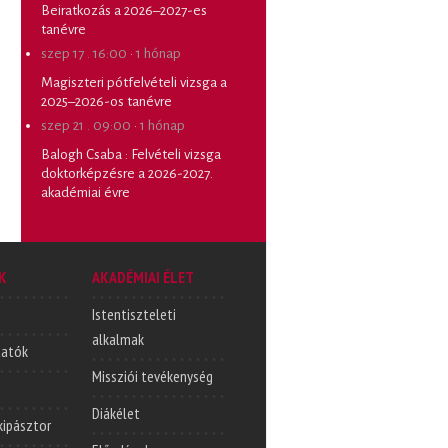
Beiratkozás a 2026–2027-es
tanévre
szep 17 . 16:00
·
1 hónap
Magiszteri pótfelvételi vizsga a
2025–2026-os tanévre
szep 21 . 09:00
·
1 hónap
Balogh Csaba
:
Felvételi vizsga
doktorképzésre a 2026-2027.
akadémiai évre
K
AKADÉMIAI ÉLET
Istentiszteleti
alkalmak
tatók
Missziói tevékenység
Diákélet
lkipásztor