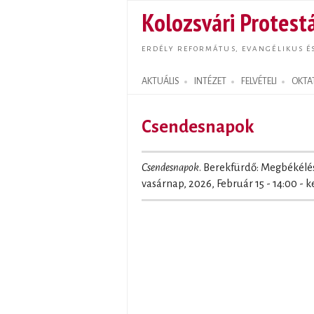
Kolozsvári Protestá
ERDÉLY REFORMÁTUS, EVANGÉLIKUS É
AKTUÁLIS
INTÉZET
FELVÉTELI
OKTA
Search form
Csendesnapok
Csendesnapok
. Berekfürdő: Megbékélé
vasárnap, 2026, Február 15 - 14:00
-
k