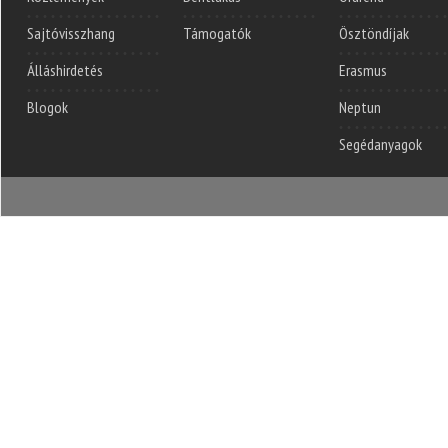
Sajtóvisszhang
Támogatók
Ösztöndíjak
Álláshirdetés
Erasmus
Blogok
Neptun
Segédanyagok