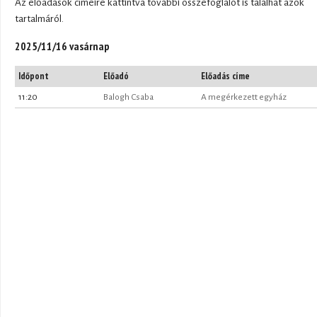
Az előadások címeire kattintva további összefoglalót is találhat azok
tartalmáról.
2025/11/16 vasárnap
Időpont
Előadó
Előadás címe
11:20
Balogh Csaba
A megérkezett egyház