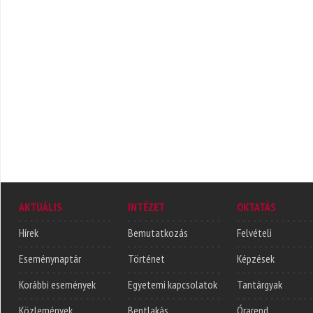
AKTUÁLIS
INTÉZET
OKTATÁS
Hírek
Bemutatkozás
Felvételi
Eseménynaptár
Történet
Képzések
Korábbi események
Egyetemi kapcsolatok
Tantárgyak
Közlemények
Bentlakás
Órarend