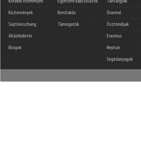
Korábbi események
Egyetemi kapcsolatok
Tantárgyak
Közlemények
Bentlakás
Órarend
Sajtóvisszhang
Támogatók
Ösztöndíjak
Álláshirdetés
Erasmus
Blogok
Neptun
Segédanyagok