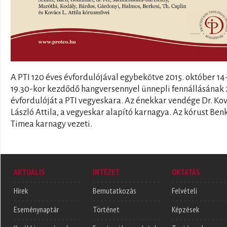
A PTI 120 éves évfordulójával egybekötve 2015. október 14
19.30-kor kezdődő hangversennyel ünnepli fennállásának 
évfordulóját a PTI vegyeskara. Az énekkar vendége Dr. Ko
László Attila, a vegyeskar alapító karnagya. Az kórust Ben
Timea karnagy vezeti.
AKTUÁLIS
INTÉZET
OKTATÁS
Hírek
Bemutatkozás
Felvételi
Eseménynaptár
Történet
Képzések