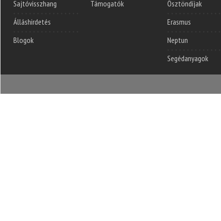
Sajtóvisszhang
Támogatók
Ösztöndíjak
Álláshirdetés
Erasmus
Blogok
Neptun
Segédanyagok