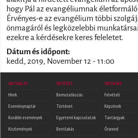
hogy Pál az evangéliumnak életformáló 
Érvényes-e az evangélium többi szolgáj
önmagáról és legközelebbi munkatársair
ezekre a kérdésekre keres feleletet.
Dátum és időpont:
kedd, 2019, November 12 - 11:00
AKTUÁLIS
INTÉZET
OKTATÁS
Hírek
Bemutatkozás
Felvételi
Eseménynaptár
Történet
Képzések
Korábbi események
Egyetemi kapcsolatok
Tantárgyak
Közlemények
Bentlakás
Órarend