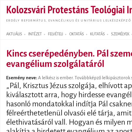
Ugrás
Kolozsvári Protestáns Teológiai I
tarta
ERDÉLY REFORMÁTUS, EVANGÉLIKUS ÉS UNITÁRIUS LELKÉSZKÉPZŐ
AKTUÁLIS
INTÉZET
FELVÉTELI
OKTATÁS
KUTATÁS
SZEMÉLYEK
Search form
Kincs cserépedényben. Pál szem
evangélium szolgálatáról
Esemény neve:
A lelkész is ember. Továbbképző lelkipásztorok
„Pál, Krisztus Jézus szolgája, elhívott ap
kiválasztott arra, hogy hirdesse evangé
hasonló mondatokkal indítja Pál csakn
félreérthetetlenül olvasói elé tárja, am
élethivatásáról vall. Hogyan és milyen 
alakítja a hirdetett evangélium az apost