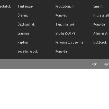
solatok
Tantárgyak
Repozitórium
Emeriti
Órarend
Könyvek
Ifjúsági le
Ösztöndíjak
Tanulmányok
Könyvtár
Erasmus
Studia (SDTP)
Adminisztr
Neptun
Református Szemle
Doktorok
Segédanyagok
Könyvtár
Login
Sajá