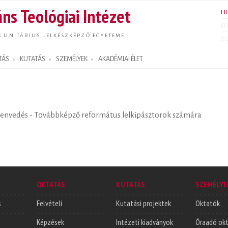
Ugrás a
ns Teológiai Intézet
H
tartalomra
E
S UNITÁRIUS LELKÉSZKÉPZŐ EGYETEME
R
TÁS
KUTATÁS
SZEMÉLYEK
AKADÉMIAI ÉLET
szenvedés - Továbbképző református lelkipásztorok számára
OKTATÁS
KUTATÁS
SZEMÉLYE
s
Felvételi
Kutatási projektek
Oktatók
Képzések
Intézeti kiadványok
Óraadó ok