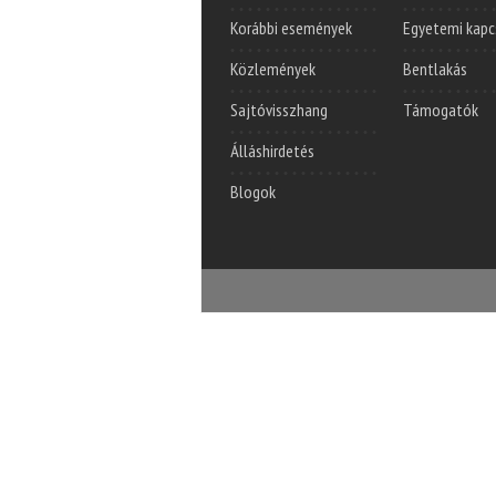
Korábbi események
Egyetemi kapc
Közlemények
Bentlakás
Sajtóvisszhang
Támogatók
Álláshirdetés
Blogok