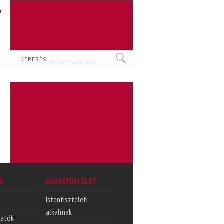
U
N
O
Keresés
K
AKADÉMIAI ÉLET
Istentiszteleti
alkalmak
tatók