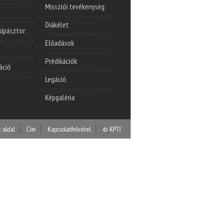
Missziói tevékenység
Diákélet
lkipásztor
Előadások
Prédikációk
áció
Legáció
Képgaléria
t oldal
Cím
Kapcsolatfelvétel
© KPTI