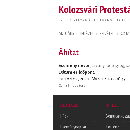
Kolozsvári Protestá
ERDÉLY REFORMÁTUS, EVANGÉLIKUS É
AKTUÁLIS
INTÉZET
FELVÉTELI
OKTA
Search form
Áhítat
Esemény neve:
Járvány, betegség, 
Dátum és időpont:
csütörtök, 2022, Március 10 - 08:45
Csiha Emese terem
AKTUÁLIS
INTÉZET
Hírek
Bemutatkozá
Eseménynaptár
Történet