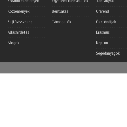
Korábbi események
Egyetemi kapcsolatok
Tantárgyak
Közlemények
Bentlakás
Órarend
Sajtóvisszhang
Támogatók
Ösztöndíjak
Álláshirdetés
Erasmus
Blogok
Neptun
Segédanyagok