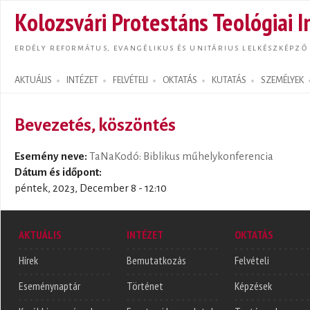
Ugrás
Kolozsvári Protestáns Teológiai I
tarta
ERDÉLY REFORMÁTUS, EVANGÉLIKUS ÉS UNITÁRIUS LELKÉSZKÉPZŐ
AKTUÁLIS
INTÉZET
FELVÉTELI
OKTATÁS
KUTATÁS
SZEMÉLYEK
Search form
Bevezetés, köszöntés
Esemény neve:
TaNaKodó: Biblikus műhelykonferencia
Dátum és időpont:
péntek, 2023, December 8 - 12:10
AKTUÁLIS
INTÉZET
OKTATÁS
Hírek
Bemutatkozás
Felvételi
Eseménynaptár
Történet
Képzések