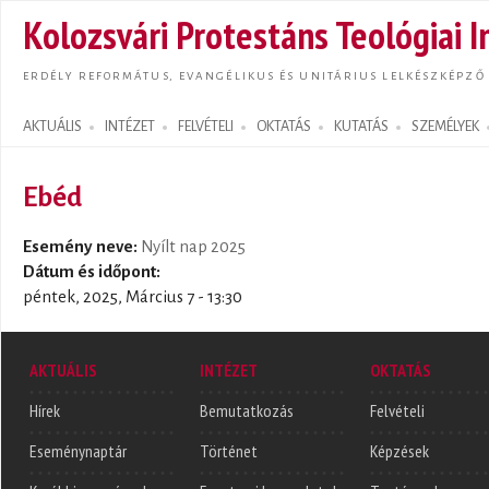
Ugrás
Kolozsvári Protestáns Teológiai I
tarta
ERDÉLY REFORMÁTUS, EVANGÉLIKUS ÉS UNITÁRIUS LELKÉSZKÉPZŐ
AKTUÁLIS
INTÉZET
FELVÉTELI
OKTATÁS
KUTATÁS
SZEMÉLYEK
Search form
Ebéd
Esemény neve:
Nyílt nap 2025
Dátum és időpont:
péntek, 2025, Március 7 - 13:30
AKTUÁLIS
INTÉZET
OKTATÁS
Hírek
Bemutatkozás
Felvételi
Eseménynaptár
Történet
Képzések