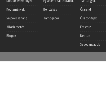
Korábbi események
Egyetemi kapcsolatok
Tantárgyak
Közlemények
Bentlakás
Órarend
Sajtóvisszhang
Támogatók
Ösztöndíjak
Álláshirdetés
Erasmus
Blogok
Neptun
Segédanyagok