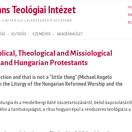
Ugrás a
ns Teológiai Intézet
H
tartalomra
E
S UNITÁRIUS LELKÉSZKÉPZŐ EGYETEME
R
TÁS
KUTATÁS
SZEMÉLYEK
AKADÉMIAI ÉLET
lical, Theological and Missiological
 and Hungarian Protestants
ection and that is not a “little thing” (Michael Angelo
n the Liturgy of the Hungarian Reformed Worship and the
turgia és a Heidelbergi Káté összetartozásáról, belső kapcsolatáró
lni a tanítványságot, a rítus hogyan épül a rendszeres teológiára a