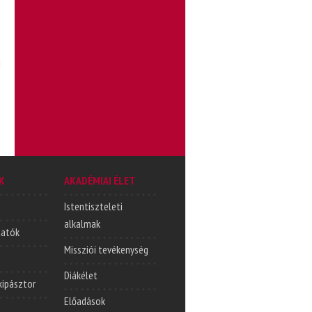
l
K
AKADÉMIAI ÉLET
Istentiszteleti
alkalmak
tatók
Missziói tevékenység
Diákélet
lkipásztor
Előadások