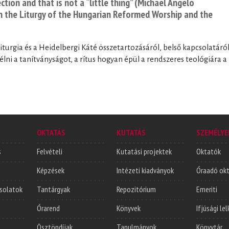
ection and that is not a “little thing” (Michael Angelo
n the Liturgy of the Hungarian Reformed Worship and the
turgia és a Heidelbergi Káté összetartozásáról, belső kapcsolatáró
lni a tanítványságot, a rítus hogyan épül a rendszeres teológiára a
OKTATÁS
KUTATÁS
SZEMÉLYE
s
Felvételi
Kutatási projektek
Oktatók
Képzések
Intézeti kiadványok
Óraadó ok
solatok
Tantárgyak
Repozitórium
Emeriti
Órarend
Könyvek
Ifjúsági le
Ösztöndíjak
Tanulmányok
Könyvtár