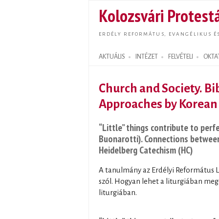
Kolozsvári Protestá
ERDÉLY REFORMÁTUS, EVANGÉLIKUS É
AKTUÁLIS
INTÉZET
FELVÉTELI
OKTA
Search form
Church and Society. Bib
Approaches by Korean
“Little” things contribute to perf
Buonarotti). Connections betwee
Heidelberg Catechism (HC)
A tanulmány az Erdélyi Református Li
szól. Hogyan lehet a liturgiában megé
liturgiában.