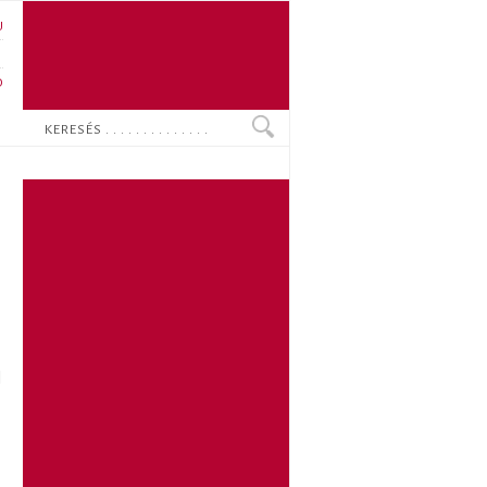
U
N
O
Keresés
l