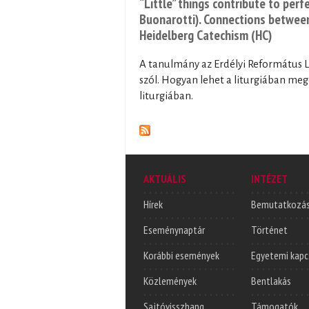
“Little” things contribute to perf
Buonarotti). Connections betwee
Heidelberg Catechism (HC)
A tanulmány az Erdélyi Református Li
szól. Hogyan lehet a liturgiában megé
liturgiában.
AKTUÁLIS
INTÉZET
Hírek
Bemutatkozá
Eseménynaptár
Történet
Korábbi események
Egyetemi kapc
Közlemények
Bentlakás
Sajtóvisszhang
Támogatók