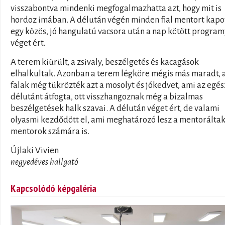
visszabontva mindenki megfogalmazhatta azt, hogy mit is
hordoz imában. A délután végén minden fial mentort kapot
egy közös, jó hangulatú vacsora után a nap kötött program
véget ért.
A terem kiürült, a zsivaly, beszélgetés és kacagások
elhalkultak. Azonban a terem légköre mégis más maradt, 
falak még tükrözték azt a mosolyt és jókedvet, ami az egés
délutánt átfogta, ott visszhangoznak még a bizalmas
beszélgetések halk szavai. A délután véget ért, de valami
olyasmi kezdődött el, ami meghatározó lesz a mentoráltak
mentorok számára is.
Újlaki Vivien
negyedéves hallgató
Kapcsolódó képgaléria