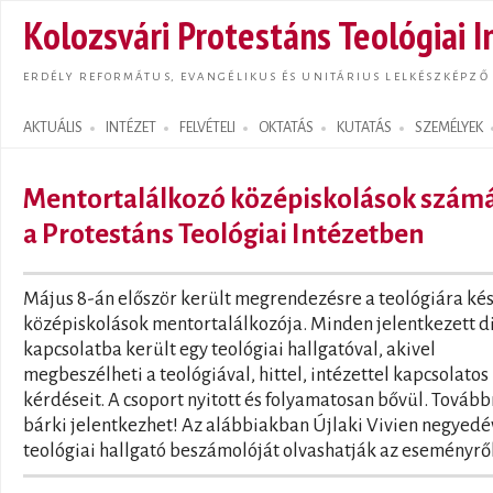
Ugrás
Kolozsvári Protestáns Teológiai I
tarta
ERDÉLY REFORMÁTUS, EVANGÉLIKUS ÉS UNITÁRIUS LELKÉSZKÉPZŐ
AKTUÁLIS
INTÉZET
FELVÉTELI
OKTATÁS
KUTATÁS
SZEMÉLYEK
Search form
Mentortalálkozó középiskolások szám
a Protestáns Teológiai Intézetben
Május 8-án először került megrendezésre a teológiára ké
középiskolások mentortalálkozója. Minden jelentkezett d
kapcsolatba került egy teológiai hallgatóval, akivel
megbeszélheti a teológiával, hittel, intézettel kapcsolatos
kérdéseit. A csoport nyitott és folyamatosan bővül. Tovább
bárki jelentkezhet! Az alábbiakban Újlaki Vivien negyedé
teológiai hallgató beszámolóját olvashatják az eseményről