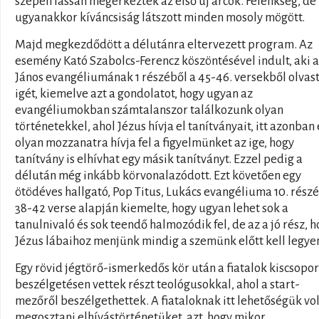
szépen lassan megérkeztek az első új arcok. Félénkség, de
ugyanakkor kíváncsiság látszott minden mosoly mögött.
Majd megkezdődött a délutánra eltervezett program. Az
esemény Kató Szabolcs-Ferencz köszöntésével indult, aki a
János evangéliumának 1 részéből a 45-46. versekből olvas
igét, kiemelve azt a gondolatot, hogy ugyan az
evangéliumokban számtalanszor találkozunk olyan
történetekkel, ahol Jézus hívja el tanítványait, itt azonban
olyan mozzanatra hívja fel a figyelmünket az ige, hogy
tanítvány is elhívhat egy másik tanítványt. Ezzel pedig a
délután még inkább körvonalazódott. Ezt követően egy
ötödéves hallgató, Pop Titus, Lukács evangéliuma 10. rész
38-42 verse alapján kiemelte, hogy ugyan lehet sok a
tanulnivaló és sok teendő halmozódik fel, de az a jó rész, 
Jézus lábaihoz menjünk mindig a szemünk előtt kell legye
Egy rövid jégtörő-ismerkedős kör után a fiatalok kiscsopor
beszélgetésen vettek részt teológusokkal, ahol a start-
mezőről beszélgethettek. A fiataloknak itt lehetőségük vol
megosztani elhívástörténetüket, azt, hogy mikor