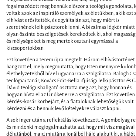
fogalmazódott meg bennük először a teológia gondolata, 
voltak azok az inspiráló személyek az életükben, akik ezt 
elhívást erősítették, és egyáltalán azt, hogy miért is
szeretnének lelkipásztorok lenni. A bizalmas légkör miatt
olyan őszinte beszélgetések kerekedtek ki, ahol magassá
és mélységeket is meg mertek osztani egymással a
kiscsoportokban.
Ezt követően a terem újra megtelt. Három elhívástörténet
hangzott el, mely megmutatta, hogy Isten mennyire külön
élethelyzetekből hív el ugyanarra a szolgálatra. Balogh C
teológiai tanár, Kovács Edit-Bella ifjúsági lelkipásztor és G
Dávid teológushallgató osztotta meg azt, hogy honnan és
hogyan hívta el az Úr őket erre a szolgálatra. Ezt követően
kérdés-kosár körbejárt, és a fiataloknak lehetőségük volt
kérdezni és a bennük levő kételyekre választ kapni.
A sok inger után a reflektálás következett. A gombolyag re
és mindenki megfogalmazhatta azt, hogy mit visz magával
délutánból, majd miután a fonálból háló alakult ki, a hálót