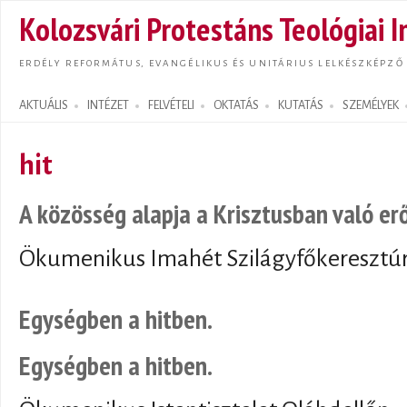
Ugrás
Kolozsvári Protestáns Teológiai I
tarta
ERDÉLY REFORMÁTUS, EVANGÉLIKUS ÉS UNITÁRIUS LELKÉSZKÉPZŐ
AKTUÁLIS
INTÉZET
FELVÉTELI
OKTATÁS
KUTATÁS
SZEMÉLYEK
Search form
hit
A közösség alapja a Krisztusban való erő
Ökumenikus Imahét Szilágyfőkeresztúro
Egységben a hitben.
Egységben a hitben.