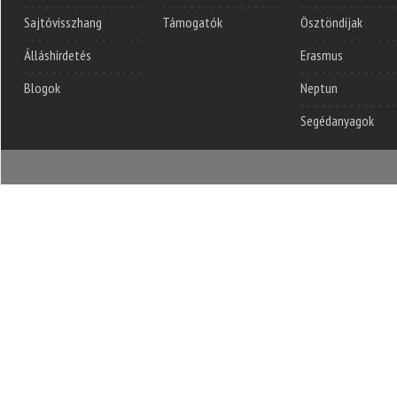
Sajtóvisszhang
Támogatók
Ösztöndíjak
Álláshirdetés
Erasmus
Blogok
Neptun
Segédanyagok