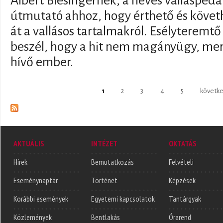
Albert Biesingernek, a neves vallásped
útmutató ahhoz, hogy érthető és követ
át a vallásos tartalmakról. Esélyteremtő
beszél, hogy a hit nem magányügy, me
hívő ember.
Oldalak
1
2
3
4
5
követke
AKTUÁLIS
INTÉZET
OKTATÁS
Hírek
Bemutatkozás
Felvételi
Eseménynaptár
Történet
Képzések
Korábbi események
Egyetemi kapcsolatok
Tantárgyak
Közlemények
Bentlakás
Órarend