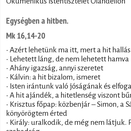
Ökumenikus Istentisztelet Oláhdellőn
Egységben a hitben.
Mk 16,14-20
• Azért lehetünk ma itt, mert a hit hallá
• Lehetett láng, de nem lehetett hamva
• Ahány igazság, annyi szeretet
• Kálvin: a hit bizalom, ismeret
• Isten irántunk való jóságának és elfo
• A hit ajándék, a hitetlenség viszont bű
• Krisztus főpap: közbenjár – Simon, a S
könyörögtem érted
• Király: uralkodik, de még nem látjuk. 