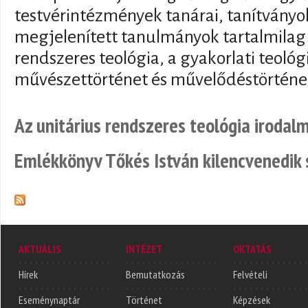
testvérintézmények tanárai, tanítványok
megjelenített tanulmányok tartalmilag é
rendszeres teológia, a gyakorlati teológ
művészettörténet és művelődéstörténet 
Az unitárius rendszeres teológia irodal
Emlékkönyv Tőkés István kilencvenedik 
AKTUÁLIS
INTÉZET
OKTATÁS
Hírek
Bemutatkozás
Felvételi
Eseménynaptár
Történet
Képzések