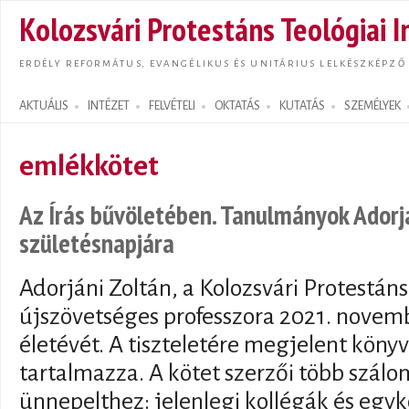
Ugrás
Kolozsvári Protestáns Teológiai I
tarta
ERDÉLY REFORMÁTUS, EVANGÉLIKUS ÉS UNITÁRIUS LELKÉSZKÉPZŐ
AKTUÁLIS
INTÉZET
FELVÉTELI
OKTATÁS
KUTATÁS
SZEMÉLYEK
Search form
emlékkötet
Az Írás bűvöletében. Tanulmányok Adorjá
születésnapjára
Adorjáni Zoltán, a Kolozsvári Protestáns
újszövetséges professzora 2021. novembe
életévét. A tiszteletére megjelent köny
tartalmazza. A kötet szerzői több szálo
ünnepelthez: jelenlegi kollégák és egyk