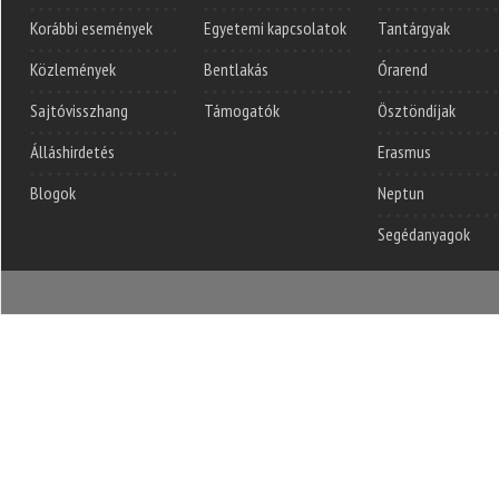
Korábbi események
Egyetemi kapcsolatok
Tantárgyak
Közlemények
Bentlakás
Órarend
Sajtóvisszhang
Támogatók
Ösztöndíjak
Álláshirdetés
Erasmus
Blogok
Neptun
Segédanyagok