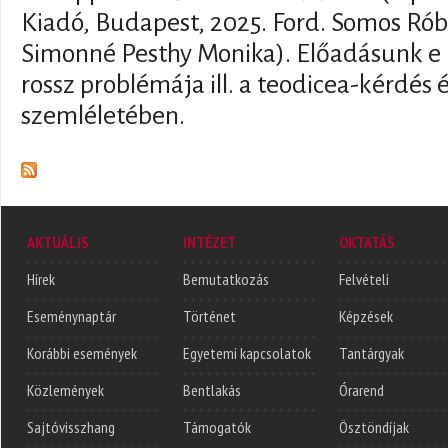
Kiadó, Budapest, 2025. Ford. Somos Róbe
Simonné Pesthy Monika). Előadásunk e 
rossz problémája ill. a teodicea-kérdés
szemléletében.
AKTUÁLIS
INTÉZET
OKTATÁS
Hírek
Bemutatkozás
Felvételi
Eseménynaptár
Történet
Képzések
Korábbi események
Egyetemi kapcsolatok
Tantárgyak
Közlemények
Bentlakás
Órarend
Sajtóvisszhang
Támogatók
Ösztöndíjak