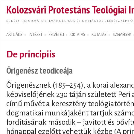
Ugrás
Kolozsvári Protestáns Teológiai I
tarta
ERDÉLY REFORMÁTUS, EVANGÉLIKUS ÉS UNITÁRIUS LELKÉSZKÉPZŐ
AKTUÁLIS
INTÉZET
FELVÉTELI
OKTATÁS
KUTATÁS
SZEMÉLYEK
Search form
De principiis
Órigenész teodiceája
Órigenésznek (185–254), a korai alexand
képviselőjének 230 táján született Peri a
című művét a keresztény teológiatörténe
dogmatikai munkájaként tartjuk szám
fordításának második – javított és bővít
hónappal ezelőtt vehettük kézbe (A pri