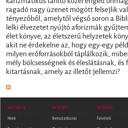
karizmatikus tanító közel enged önmag
ragadó nagy üzenet mögött felsejlik va
tényezőből, amelytől végső soron a Bib
lelki élvezetet nyújtó aforizmák gyűjt
élet könyve, az életszerű helyzetek köny
akit ne érdekelne az, hogy egy-egy pél
milyen erőforrásokból táplálkozik, miben
mély bölcsességnek és éleslátásnak, és
kitartásnak, amely az illetőt jellemzi?
AKTUÁLIS
INTÉZET
OKTATÁS
Hírek
Bemutatkozás
Felvételi