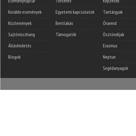
Eseménynaptár
Történet
Képzések
Korábbi események
Egyetemi kapcsolatok
Tantárgyak
Közlemények
Bentlakás
Órarend
Sajtóvisszhang
Támogatók
Ösztöndíjak
Álláshirdetés
Erasmus
Blogok
Neptun
Segédanyagok