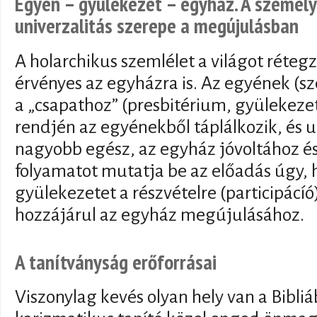
Egyén – gyülekezet – egyház. A személye
univerzalitás szerepe a megújulásban
A holarchikus szemlélet a világot rétegze
érvényes az egyházra is. Az egyének (s
a „csapathoz” (presbitérium, gyülekeze
rendjén az egyénekből táplálkozik, és 
nagyobb egész, az egyház jóvoltához és
folyamatot mutatja be az előadás úgy, 
gyülekezetet a részvételre (participácíó
hozzájárul az egyház megújulásához.
A tanítványság erőforrásai
Viszonylag kevés olyan hely van a Bibli