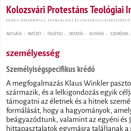
Ugrás
Kolozsvári Protestáns Teológiai I
tarta
ERDÉLY REFORMÁTUS, EVANGÉLIKUS ÉS UNITÁRIUS LELKÉSZKÉPZŐ
AKTUÁLIS
INTÉZET
FELVÉTELI
OKTATÁS
KUTATÁS
SZEMÉLYEK
Search form
személyesség
Személyiségspecifikus krédó
A megfogalmazás Klaus Winkler pasztor
származik, és a lelkigondozás egyik célj
támogatni az életnek és a hitnek szemé
formálását, hogy a hagyományok, amel
beágyazódtunk, valamint az egyéni és je
hittapasztalatok egymásra találjanak a s