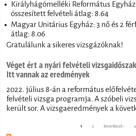
Királyhágómelléki Református Egyházker
összesített felvételi átlag: 8.64
Magyar Unitárius Egyház: 3 nő és 2 férfi
átlag: 8.06
Gratulálunk a sikeres vizsgázóknak!
Véget ért a nyári felvételi vizsgaidősza
Itt vannak az eredmények
2022. július 8-án a református előfelvét
felvételi vizsga programja. A szóbeli viz
került sor. A vizsgaeredmények a követ
Oldalak
1
2
következő ›
u