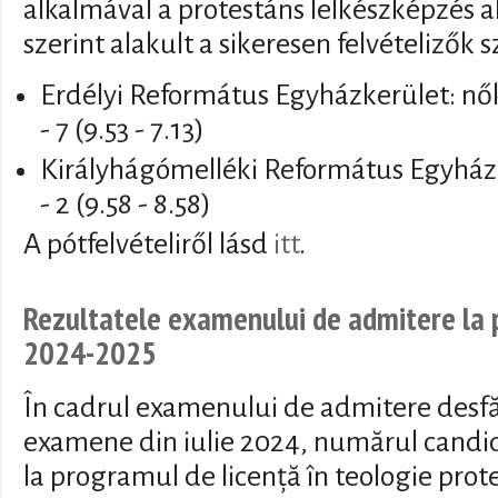
alkalmával a protestáns lelkészképzés a
szerint alakult a sikeresen felvételizők 
Erdélyi Református Egyházkerület: nők -
- 7 (9.53 - 7.13)
Királyhágómelléki Református Egyházker
- 2 (9.58 - 8.58)
A pótfelvételiről lásd
itt
.
Rezultatele examenului de admitere la 
2024-2025
În cadrul examenului de admitere desfă
examene din iulie 2024, numărul candid
la programul de licență în teologie prote