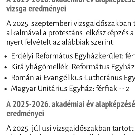
vizsga eredményei
A 2025. szeptemberi vizsgaidőszakban ta
alkalmával a protestáns lelkészképzés a
nyert felvételt az alábbiak szerint:
Erdélyi Református Egyházkerület: férf
Királyhágómelléki Református Egyházk
Romániai Evangélikus-Lutheránus Egyhá
Magyar Unitárius Egyház: férfiak -- 2
A 2025-2026. akadémiai év alapképzésér
eredményei
A 2025. júliusi vizsgaidőszakban tartott 