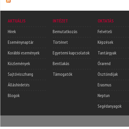
AKTUÁLIS
INTÉZET
OKTATÁS
Hírek
Bemutatkozás
Felvételi
Eseménynaptár
Történet
Képzések
Korábbi események
Egyetemi kapcsolatok
Tantárgyak
Közlemények
Bentlakás
Órarend
Sajtóvisszhang
Támogatók
Ösztöndíjak
Álláshirdetés
Erasmus
Blogok
Neptun
Segédanyagok