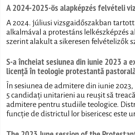
A 2024-2025-ös alapképzés felvételi v
A 2024. júliusi vizsgaidőszakban tartott 
alkalmával a protestáns lelkészképzés a
szerint alakult a sikeresen felvételizők 
S-a încheiat sesiunea din iunie 2023 a 
licență în teologie protestantă pastoral
În sesiunea de admitere din iunie 2023, 
5 candidați unitarieni au reușit să trea
admitere pentru studiile teologice. Distr
funcție de districtul lor bisericesc este
The 2023 June session of the Protestan