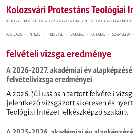
Ugrás
Kolozsvári Protestáns Teológiai I
tarta
ERDÉLY REFORMÁTUS, EVANGÉLIKUS ÉS UNITÁRIUS LELKÉSZKÉPZŐ
AKTUÁLIS
INTÉZET
FELVÉTELI
OKTATÁS
KUTATÁS
SZEMÉLYEK
Search form
felvételi vizsga eredménye
A 2026-2027. akadémiai év alapképzésér
felvételivizsga eredményei
A 2026. júliusában tartott felvételi viz
jelentkező vizsgázott sikeresen és nyert
Teológiai Intézet lelkészképző szakára.
A 2025-2026. akadémiai év alapképzésér