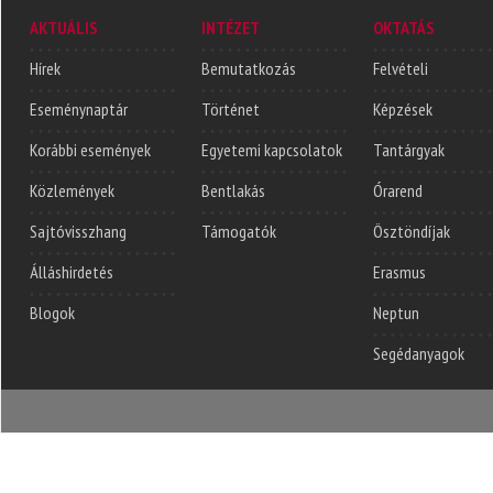
AKTUÁLIS
INTÉZET
OKTATÁS
Hírek
Bemutatkozás
Felvételi
Eseménynaptár
Történet
Képzések
Korábbi események
Egyetemi kapcsolatok
Tantárgyak
Közlemények
Bentlakás
Órarend
Sajtóvisszhang
Támogatók
Ösztöndíjak
Álláshirdetés
Erasmus
Blogok
Neptun
Segédanyagok