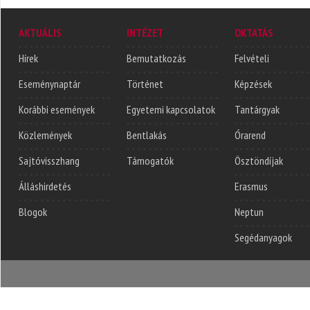
AKTUÁLIS
INTÉZET
OKTATÁS
Hírek
Bemutatkozás
Felvételi
Eseménynaptár
Történet
Képzések
Korábbi események
Egyetemi kapcsolatok
Tantárgyak
Közlemények
Bentlakás
Órarend
Sajtóvisszhang
Támogatók
Ösztöndíjak
Álláshirdetés
Erasmus
Blogok
Neptun
Segédanyagok