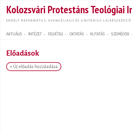
Ugrás
Kolozsvári Protestáns Teológiai I
tarta
ERDÉLY REFORMÁTUS, EVANGÉLIKUS ÉS UNITÁRIUS LELKÉSZKÉPZŐ
AKTUÁLIS
INTÉZET
FELVÉTELI
OKTATÁS
KUTATÁS
SZEMÉLYEK
Search form
Előadások
+ Új előadás hozzáadása