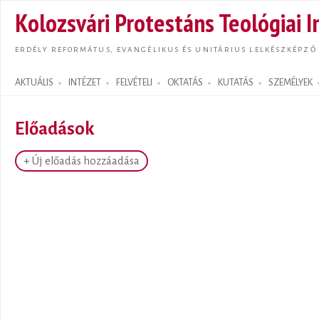
Ugrás
Kolozsvári Protestáns Teológiai I
tarta
ERDÉLY REFORMÁTUS, EVANGÉLIKUS ÉS UNITÁRIUS LELKÉSZKÉPZŐ
AKTUÁLIS
INTÉZET
FELVÉTELI
OKTATÁS
KUTATÁS
SZEMÉLYEK
Search form
Előadások
+ Új előadás hozzáadása