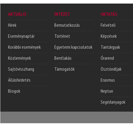
AKTUÁLIS
INTÉZET
OKTATÁS
Hírek
Bemutatkozás
Felvételi
Eseménynaptár
Történet
Képzések
Korábbi események
Egyetemi kapcsolatok
Tantárgyak
Közlemények
Bentlakás
Órarend
Sajtóvisszhang
Támogatók
Ösztöndíjak
Álláshirdetés
Erasmus
Blogok
Neptun
Segédanyagok