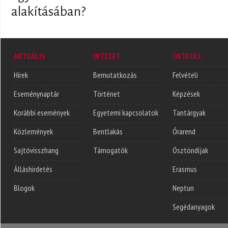
alakításában?
AKTUÁLIS
INTÉZET
OKTATÁS
Hírek
Bemutatkozás
Felvételi
Eseménynaptár
Történet
Képzések
Korábbi események
Egyetemi kapcsolatok
Tantárgyak
Közlemények
Bentlakás
Órarend
Sajtóvisszhang
Támogatók
Ösztöndíjak
Álláshirdetés
Erasmus
Blogok
Neptun
Segédanyagok