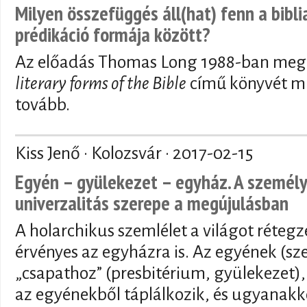
Milyen összefüggés áll(hat) fenn a bibli
prédikáció formája között?
Az előadás Thomas Long 1988-ban meg
literary forms of the Bible
című könyvét mu
tovább.
Kiss Jenő · Kolozsvár ·
2017-02-15
Egyén – gyülekezet – egyház. A személye
univerzalitás szerepe a megújulásban
A holarchikus szemlélet a világot rétegze
érvényes az egyházra is. Az egyének (s
„csapathoz” (presbitérium, gyülekezet)
az egyénekből táplálkozik, és ugyanak