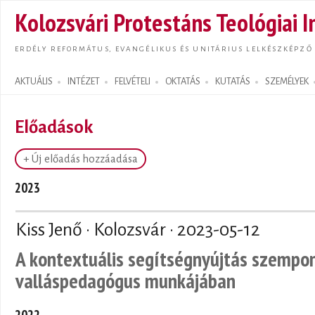
Ugrás
Kolozsvári Protestáns Teológiai I
tarta
ERDÉLY REFORMÁTUS, EVANGÉLIKUS ÉS UNITÁRIUS LELKÉSZKÉPZŐ
AKTUÁLIS
INTÉZET
FELVÉTELI
OKTATÁS
KUTATÁS
SZEMÉLYEK
Search form
Előadások
+ Új előadás hozzáadása
2023
Kiss Jenő · Kolozsvár ·
2023-05-12
A kontextuális segítségnyújtás szempont
valláspedagógus munkájában
2022