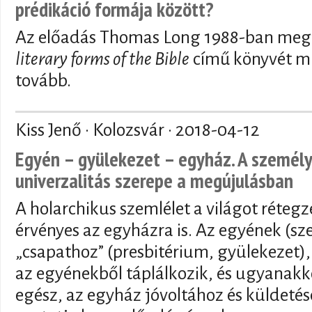
prédikáció formája között?
Az előadás Thomas Long 1988-ban meg
literary forms of the Bible
című könyvét mu
tovább.
Kiss Jenő · Kolozsvár ·
2018-04-12
Egyén – gyülekezet – egyház. A személye
univerzalitás szerepe a megújulásban
A holarchikus szemlélet a világot rétegze
érvényes az egyházra is. Az egyének (s
„csapathoz” (presbitérium, gyülekezet)
az egyénekből táplálkozik, és ugyanak
egész, az egyház jóvoltához és küldetés