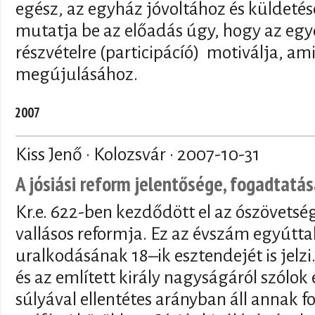
egész, az egyház jóvoltához és küldetés
mutatja be az előadás úgy, hogy az egyé
részvételre (participácíó) motiválja, am
megújulásához.
2007
Kiss Jenő · Kolozsvár ·
2007-10-31
A jósiási reform jelentősége, fogadtatá
Kr.e. 622-ben kezdődött el az ószövetsé
vallásos reformja. Ez az évszám egyúttal 
uralkodásának 18–ik esztendejét is jelzi
és az említett király nagyságáról szólok e
súlyával ellentétes arányban áll annak