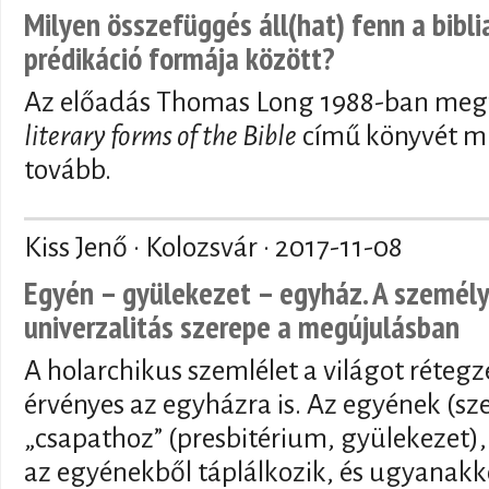
Milyen összefüggés áll(hat) fenn a bibli
prédikáció formája között?
Az előadás Thomas Long 1988-ban meg
literary forms of the Bible
című könyvét mu
tovább.
Kiss Jenő · Kolozsvár ·
2017-11-08
Egyén – gyülekezet – egyház. A személye
univerzalitás szerepe a megújulásban
A holarchikus szemlélet a világot rétegze
érvényes az egyházra is. Az egyének (s
„csapathoz” (presbitérium, gyülekezet)
az egyénekből táplálkozik, és ugyanak