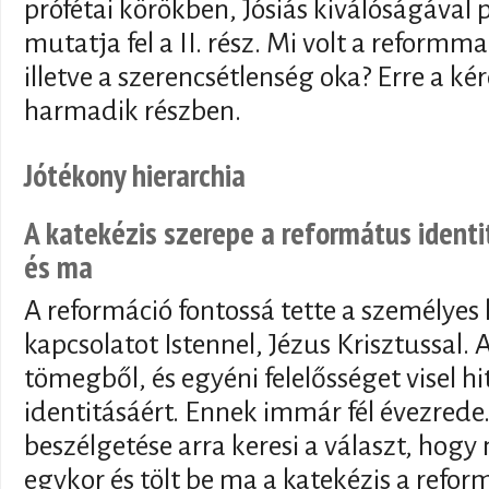
prófétai körökben, Jósiás kiválóságával 
mutatja fel a II. rész. Mi volt a reformm
illetve a szerencsétlenség oka? Erre a ké
harmadik részben.
Jótékony hierarchia
A katekézis szerepe a református ident
és ma
A reformáció fontossá tette a személyes 
kapcsolatot Istennel, Jézus Krisztussal. 
tömegből, és egyéni felelősséget visel hi
identitásáért. Ennek immár fél évezrede.
beszélgetése arra keresi a választ, hogy 
egykor és tölt be ma a katekézis a refor