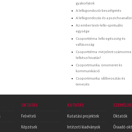
gyakorlatok
A lelkigondozói beszélgetés
A lelkigondozás és a pszichoanalízi
Az ember testi-lelki-spirituális
egysége
Csoporttéma: lelki egészség és
vallásosság
Csoporttéma: mit jelent számomra 
lelkészi hivatás?
Csoportmunka: önismeret és
kommunikáció
Csoportmunka: időbeosztás és
tervezés
OKTATÁS
KUTATÁS
SZEMÉLYE
s
Felvételi
Kutatási projektek
Oktatók
Képzések
Intézeti kiadványok
Óraadó ok