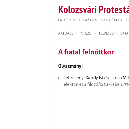
Kolozsvári Protestá
ERDÉLY REFORMÁTUS, EVANGÉLIKUS É
AKTUÁLIS
INTÉZET
FELVÉTELI
OKTA
Search form
A fiatal felnőttkor
Olvasmány:
Debrecenyi Károly István, Tóth Mi
lélektan és a filozófia tükrében
, 77