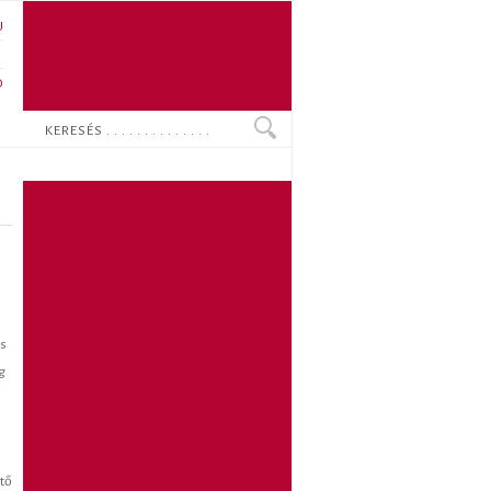
U
N
O
Keresés
és
g
tő