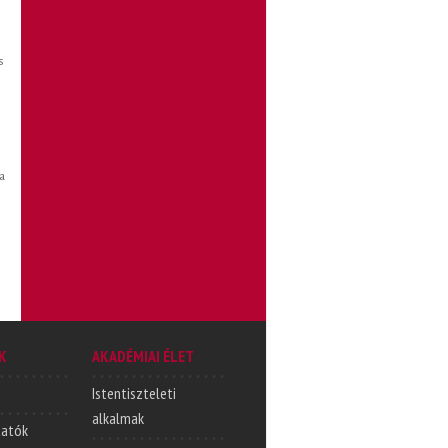
s
a
K
AKADÉMIAI ÉLET
Istentiszteleti
alkalmak
tatók