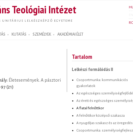
Ugrás a
ns Teológiai Intézet
H
tartalomra
E
S UNITÁRIUS LELKÉSZKÉPZŐ EGYETEME
R
TÁS
KUTATÁS
SZEMÉLYEK
AKADÉMIAI ÉLET
Tartalom
Lelkészi formálódás II
Csoportmunka: kommunikációs
hály:
Életesemények. A pásztori
gyakorlatok
-97 (21)
Az egészséges személyiségfejlőd
Az érett és egészséges személyisé
A fiatal felnőttkor
A felnőttkor középső szakasza
A nyugdíjas szakasz és az öregedés
Csoportmunka: személyiségfejlesz