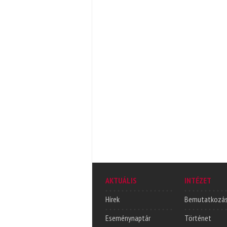
AKTUÁLIS
INTÉZET
Hírek
Bemutatkozá
Eseménynaptár
Történet