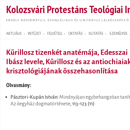
Ugrás
Kolozsvári Protestáns Teológiai I
tarta
ERDÉLY REFORMÁTUS, EVANGÉLIKUS ÉS UNITÁRIUS LELKÉSZKÉPZŐ
AKTUÁLIS
INTÉZET
FELVÉTELI
OKTATÁS
KUTATÁS
SZEMÉLYEK
Search form
Kürillosz tizenkét anatémája, Edesszai
Ibász levele, Kürillosz és az antiochiaia
krisztológiájának összehasonlítása
Olvasmány:
Pásztori-Kupán István:
Mindnyájan egybehangzóan tanít
Az óegyház dogmatörténete
, 113-123 (11)