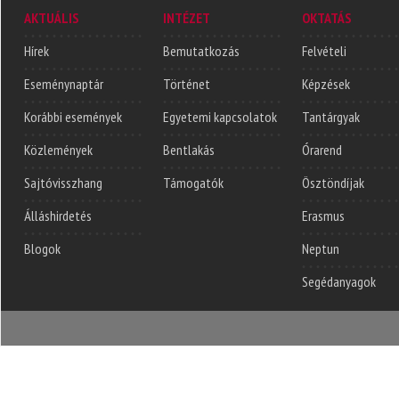
AKTUÁLIS
INTÉZET
OKTATÁS
Hírek
Bemutatkozás
Felvételi
Eseménynaptár
Történet
Képzések
Korábbi események
Egyetemi kapcsolatok
Tantárgyak
Közlemények
Bentlakás
Órarend
Sajtóvisszhang
Támogatók
Ösztöndíjak
Álláshirdetés
Erasmus
Blogok
Neptun
Segédanyagok