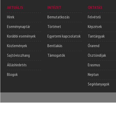
AKTUÁLIS
INTÉZET
OKTATÁS
Hírek
Bemutatkozás
Felvételi
Eseménynaptár
Történet
Képzések
Korábbi események
Egyetemi kapcsolatok
Tantárgyak
Közlemények
Bentlakás
Órarend
Sajtóvisszhang
Támogatók
Ösztöndíjak
Álláshirdetés
Erasmus
Blogok
Neptun
Segédanyagok