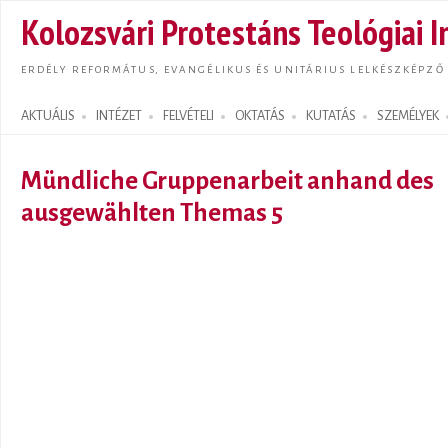
Ugrás
Kolozsvári Protestáns Teológiai I
tarta
ERDÉLY REFORMÁTUS, EVANGÉLIKUS ÉS UNITÁRIUS LELKÉSZKÉPZŐ
AKTUÁLIS
INTÉZET
FELVÉTELI
OKTATÁS
KUTATÁS
SZEMÉLYEK
Search form
Mündliche Gruppenarbeit anhand des
ausgewählten Themas 5