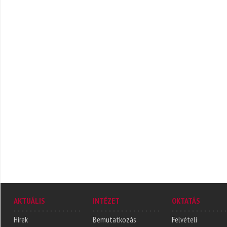
AKTUÁLIS
INTÉZET
OKTATÁS
Hírek
Bemutatkozás
Felvételi