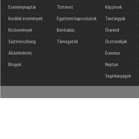
Eseménynaptár
Történet
Képzések
Korábbi események
Egyetemi kapcsolatok
Tantárgyak
Közlemények
Bentlakás
Órarend
Sajtóvisszhang
Támogatók
Ösztöndíjak
Álláshirdetés
Erasmus
Blogok
Neptun
Segédanyagok