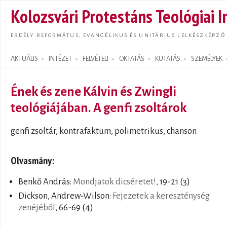
Ugrás
Kolozsvári Protestáns Teológiai I
tarta
ERDÉLY REFORMÁTUS, EVANGÉLIKUS ÉS UNITÁRIUS LELKÉSZKÉPZŐ
AKTUÁLIS
INTÉZET
FELVÉTELI
OKTATÁS
KUTATÁS
SZEMÉLYEK
Search form
Ének és zene Kálvin és Zwingli
teológiájában. A genfi zsoltárok
genfi zsoltár, kontrafaktum, polimetrikus, chanson
Olvasmány:
Benkő András:
Mondjatok dicséretet!
, 19-21 (3)
Dickson, Andrew-Wilson:
Fejezetek a kereszténység
zenéjéből
, 66-69 (4)