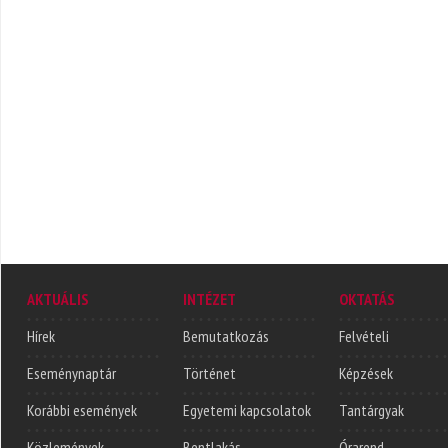
AKTUÁLIS
INTÉZET
OKTATÁS
Hírek
Bemutatkozás
Felvételi
Eseménynaptár
Történet
Képzések
Korábbi események
Egyetemi kapcsolatok
Tantárgyak
Közlemények
Bentlakás
Órarend