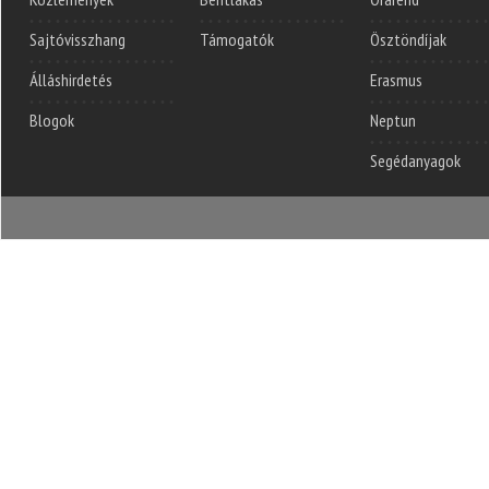
Sajtóvisszhang
Támogatók
Ösztöndíjak
Álláshirdetés
Erasmus
Blogok
Neptun
Segédanyagok