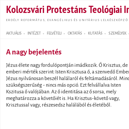
Ugrás
Kolozsvári Protestáns Teológiai I
tarta
ERDÉLY REFORMÁTUS, EVANGÉLIKUS ÉS UNITÁRIUS LELKÉSZKÉPZŐ
AKTUÁLIS
INTÉZET
FELVÉTELI
OKTATÁS
KUTATÁS
SZEMÉLYEK
Search form
A nagy bejelentés
Jézus élete nagy fordulópontján imádkozik. Ő Krisztus, d
emberi mérték szerint: Isten Krisztusa ő, a szenvedő Ember
Jézus nyilvánosan beszél halálaról és feltámadásáról. Min
szükségszerűség - nincs más opció. Ezt felvállalva Isten
Kszitusa ő valójában. Az ő identitása az ő sorsa, mely
meghatározza a követőiét is. Ha Krisztus-követő vagy,
Krisztussal vagy, részesedsz halálából és életéből.