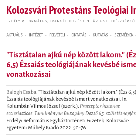
Ugrás
Kolozsvári Protestáns Teológiai I
tarta
ERDÉLY REFORMÁTUS, EVANGÉLIKUS ÉS UNITÁRIUS LELKÉSZKÉPZŐ
AKTUÁLIS
INTÉZET
FELVÉTELI
OKTATÁS
KUTATÁS
SZEMÉLYEK
Search form
"Tisztátalan ajkú nép között lakom." (É
6,5) Ézsaiás teológiájának kevésbé ism
vonatkozásai
Balogh Csaba
: "Tisztátalan ajkú nép között lakom." (Ézs 6,5
Ézsaiás teológiájának kevésbé ismert vonatkozásai. In:
Kolumbán Vilmos József (szerk.):
Praeceptor historiae
ecclesiasticae. Tanulmányok Buzogány Dezső 65. születésnapjár
Erdélyi Református Egyháztörténeti Füzetek. Kolozsvár:
Egyetemi Műhely Kiadó 2022. 50-76