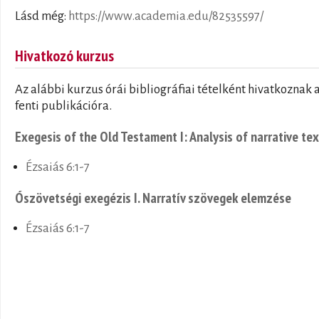
Lásd még:
https://www.academia.edu/82535597/
Hivatkozó kurzus
Az alábbi kurzus órái bibliográfiai tételként hivatkoznak 
fenti publikációra.
Exegesis of the Old Testament I: Analysis of narrative te
Ézsaiás 6:1-7
Ószövetségi exegézis I. Narratív szövegek elemzése
Ézsaiás 6:1-7