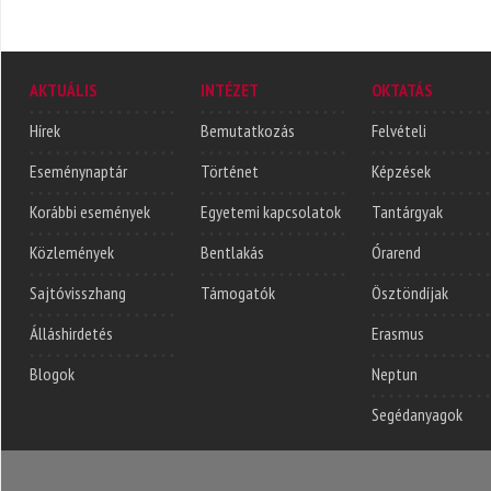
AKTUÁLIS
INTÉZET
OKTATÁS
Hírek
Bemutatkozás
Felvételi
Eseménynaptár
Történet
Képzések
Korábbi események
Egyetemi kapcsolatok
Tantárgyak
Közlemények
Bentlakás
Órarend
Sajtóvisszhang
Támogatók
Ösztöndíjak
Álláshirdetés
Erasmus
Blogok
Neptun
Segédanyagok