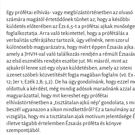
Egy prófétai elhívás- vagy megbízástörténetben az olvasó
számára magától értetődőnek tűnhet az, hogy a későbbi
küldetés előterében az Ézs 6,5-t a prófétai ajkak minősége
foglalkoztatja. Arra való tekintettel, hogy a prófétálás a
verbalitás szférájához tartozik, úgy vélnénk, nem szorul
különösebb magyarázatra, hogy miért éppen Ézsaiás ajka 
amely a JHVH-val való találkozás rendjén a rémült Ézsaiá
az első eszmélés rendjén eszébe jut. Mi másról, mint az
ajkakról lenne szó egy olyan küldetésben, amely az isteni
üzenet szóbeli közvetítését fogja magában foglalni (vö. Ex 
12; Jer 1; Ezék 2,8; 3,2). De ha úgy gondolnánk, hogy ezzel m
oldottuk a kérdést, még mindig adósok maradnánk azzal a
magyarázattal, hogy mit kereshet egy prófétai
elhívástörténetben a „tisztátalan ajkú nép” gondolata, s mi
beszél ugyanazon a síkon mindkettőről? Ez a tanulmány az
vizsgálja, hogy mi a tisztátalan ajak motívum jelentősége É
illetve tágabb értelemben Ézsaiás próféta és könyve
szempontjából.