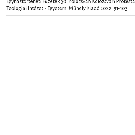
Egyháztörténeti Füzetek 30. Kolozsvár: Kolozsvári Protest
Teológiai Intézet - Egyetemi Műhely Kiadó 2022. 91-103