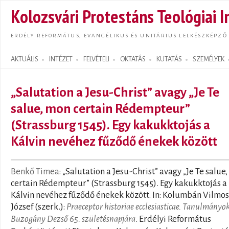
Ugrás
Kolozsvári Protestáns Teológiai I
tarta
ERDÉLY REFORMÁTUS, EVANGÉLIKUS ÉS UNITÁRIUS LELKÉSZKÉPZŐ
AKTUÁLIS
INTÉZET
FELVÉTELI
OKTATÁS
KUTATÁS
SZEMÉLYEK
Search form
„Salutation a Jesu-Christ” avagy „Je Te
salue, mon certain Rédempteur”
(Strassburg 1545). Egy kakukktojás a
Kálvin nevéhez fűződő énekek között
Benkő Timea
: „Salutation a Jesu-Christ” avagy „Je Te salue
certain Rédempteur” (Strassburg 1545). Egy kakukktojás a
Kálvin nevéhez fűződő énekek között. In: Kolumbán Vilmos
József (szerk.):
Praeceptor historiae ecclesiasticae. Tanulmányo
Buzogány Dezső 65. születésnapjára
. Erdélyi Református