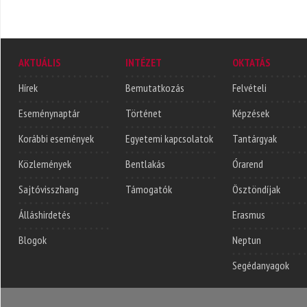
AKTUÁLIS
INTÉZET
OKTATÁS
Hírek
Bemutatkozás
Felvételi
Eseménynaptár
Történet
Képzések
Korábbi események
Egyetemi kapcsolatok
Tantárgyak
Közlemények
Bentlakás
Órarend
Sajtóvisszhang
Támogatók
Ösztöndíjak
Álláshirdetés
Erasmus
Blogok
Neptun
Segédanyagok