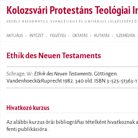
Ugrás
Kolozsvári Protestáns Teológiai I
tarta
ERDÉLY REFORMÁTUS, EVANGÉLIKUS ÉS UNITÁRIUS LELKÉSZKÉPZŐ
AKTUÁLIS
INTÉZET
FELVÉTELI
OKTATÁS
KUTATÁS
SZEMÉLYEK
Search form
Ethik des Neuen Testaments
Schrage, W.
:
Ethik des Neuen Testaments
. Göttingen:
Vandenhoeck&Ruprecht 1982. 340 old. ISBN 3-525-51363-1
Hivatkozó kurzus
Az alábbi kurzus órái bibliográfiai tételként hivatkoznak 
fenti publikációra.