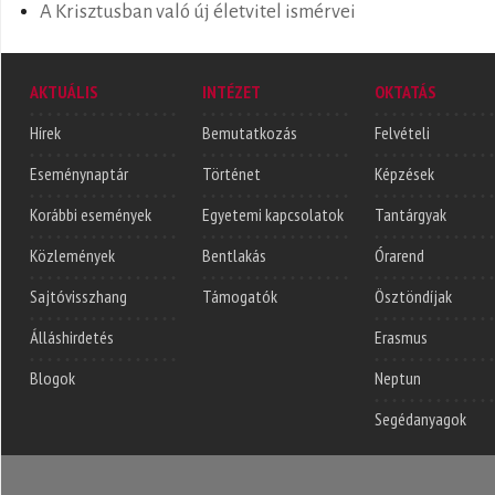
A Krisztusban való új életvitel ismérvei
AKTUÁLIS
INTÉZET
OKTATÁS
Hírek
Bemutatkozás
Felvételi
Eseménynaptár
Történet
Képzések
Korábbi események
Egyetemi kapcsolatok
Tantárgyak
Közlemények
Bentlakás
Órarend
Sajtóvisszhang
Támogatók
Ösztöndíjak
Álláshirdetés
Erasmus
Blogok
Neptun
Segédanyagok