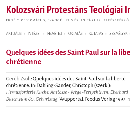
Ugrás
Kolozsvári Protestáns Teológiai I
tarta
ERDÉLY REFORMÁTUS, EVANGÉLIKUS ÉS UNITÁRIUS LELKÉSZKÉPZŐ
AKTUÁLIS
INTÉZET
FELVÉTELI
OKTATÁS
KUTATÁS
SZEMÉLYEK
Search form
Quelques idées des Saint Paul sur la lib
chrétienne
Geréb Zsolt
: Quelques idées des Saint Paul sur la liberté
chrétienne. In: Dahling-Sander, Christoph (szerk.):
Herausforderte Kirche. Anstösse - Wege -Perspektiven. Eberhard
Busch zum 60. Geburtstag
. Wuppertal: Foedus Verlag 1997. 