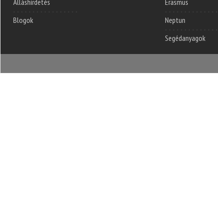
Álláshirdetés
Erasmus
Blogok
Neptun
Segédanyagok