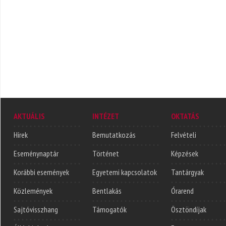
AKTUÁLIS
INTÉZET
OKTATÁS
Hírek
Bemutatkozás
Felvételi
Eseménynaptár
Történet
Képzések
Korábbi események
Egyetemi kapcsolatok
Tantárgyak
Közlemények
Bentlakás
Órarend
Sajtóvisszhang
Támogatók
Ösztöndíjak