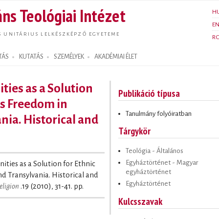
Ugrás a
ns Teológiai Intézet
H
tartalomra
E
S UNITÁRIUS LELKÉSZKÉPZŐ EGYETEME
R
TÁS
KUTATÁS
SZEMÉLYEK
AKADÉMIAI ÉLET
es as a Solution
Publikáció típusa
us Freedom in
Tanulmány folyóiratban
ia. Historical and
Tárgykör
Teológia - Általános
Egyháztörténet - Magyar
ies as a Solution for Ethnic
egyháztörténet
d Transylvania. Historical and
Egyháztörténet
eligion
.19 (2010), 31-41. pp.
Kulcsszavak