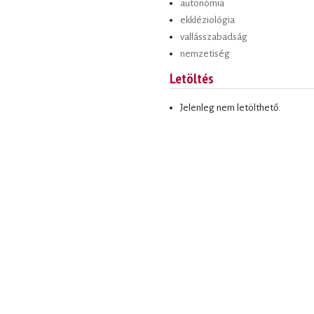
autonómia
ekkléziológia
vallásszabadság
nemzetiség
Letöltés
Jelenleg nem letölthető.