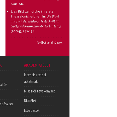
608-616
Das Bild der Kirche im ersten
Thessalonicherbrief
. In:
Die Bibel
als Buch der Bildung. Festschrift für
Gottfried Adam zum 65. Geburtstag
(2004), 147-158
További tanulmányok ›
K
AKADÉMIAI ÉLET
Istentiszteleti
alkalmak
tatók
Missziói tevékenység
Diákélet
lkipásztor
Előadások