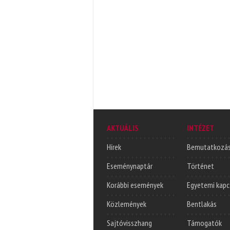
AKTUÁLIS
INTÉZET
Hírek
Bemutatkozá
Eseménynaptár
Történet
Korábbi események
Egyetemi kapc
Közlemények
Bentlakás
Sajtóvisszhang
Támogatók