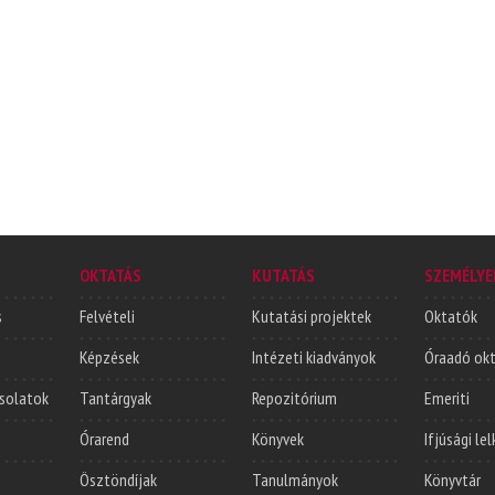
OKTATÁS
KUTATÁS
SZEMÉLYE
s
Felvételi
Kutatási projektek
Oktatók
Képzések
Intézeti kiadványok
Óraadó ok
solatok
Tantárgyak
Repozitórium
Emeriti
Órarend
Könyvek
Ifjúsági le
Ösztöndíjak
Tanulmányok
Könyvtár