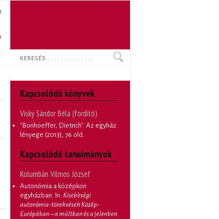
U
N
O
Keresés
Kapcsolódó könyvek
Visky Sándor Béla (fordító)
"Bonhoeffer, Dietrich": Az egyház
lényege
(2013), 76 old.
Kapcsolódó tanulmányok
Kolumbán Vilmos József
Autonómia a középkori
egyházban
. In:
Kisebbségi
autonómia-törekvések Közép-
Európában – a múltban és a jelenben.