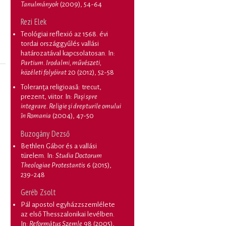
Tanulmányok
(2009), 54-64
Rezi Elek
Teológiai reflexió az 1568. évi
tordai országgyűlés vallási
határozatával kapcsolatosan
. In:
Partium. Irodalmi, művészeti,
közéleti folyóirat
20 (2012), 52-58
Toleranţa religioasă: trecut,
prezent, viitor
. In:
Paşi spre
integrare. Religie şi drepturile omului
în Romania
(2004), 47-50
Buzogány Dezső
Bethlen Gábor és a vallási
türelem
. In:
Studia Doctorum
Theologiae Protestantis
6 (2015),
239-248
Geréb Zsolt
Pál apostol egyházzszemlélete
az első Thesszalonikai levélben
.
In:
Református Szemle
98 (2005),