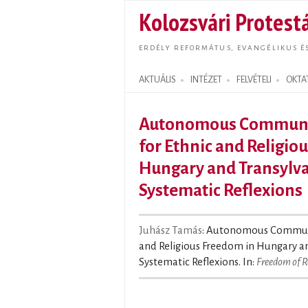
Kolozsvári Protestá
ERDÉLY REFORMÁTUS, EVANGÉLIKUS É
AKTUÁLIS
INTÉZET
FELVÉTELI
OKTA
Search form
Autonomous Communiti
for Ethnic and Religio
Hungary and Transylvan
Systematic Reflexions
Juhász Tamás
: Autonomous Communit
and Religious Freedom in Hungary an
Systematic Reflexions. In:
Freedom of R