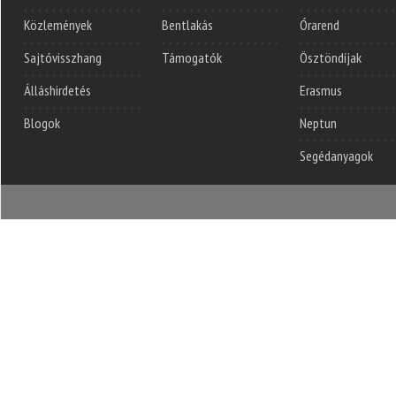
Közlemények
Bentlakás
Órarend
Sajtóvisszhang
Támogatók
Ösztöndíjak
Álláshirdetés
Erasmus
Blogok
Neptun
Segédanyagok