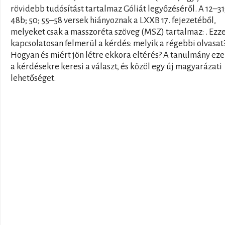
rövidebb tudósítást tartalmaz Góliát legyőzéséről. A 12–31;
48b; 50; 55–58 versek hiányoznak a LXXB 17. fejezetéből,
melyeket csak a masszoréta szöveg (MSZ) tartalmaz: . Ezze
kapcsolatosan felmerül a kérdés: melyik a régebbi olvasat
Hogyan és miért jön létre ekkora eltérés? A tanulmány ez
a kérdésekre keresi a választ, és közöl egy új magyarázati
lehetőséget.