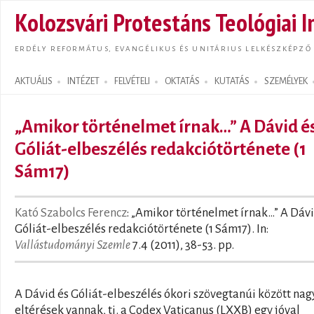
Ugrás
Kolozsvári Protestáns Teológiai I
tarta
ERDÉLY REFORMÁTUS, EVANGÉLIKUS ÉS UNITÁRIUS LELKÉSZKÉPZŐ
AKTUÁLIS
INTÉZET
FELVÉTELI
OKTATÁS
KUTATÁS
SZEMÉLYEK
Search form
„Amikor történelmet írnak…” A Dávid é
Góliát-elbeszélés redakciótörténete (1
Sám17)
Kató Szabolcs Ferencz
: „Amikor történelmet írnak…” A Dávi
Góliát-elbeszélés redakciótörténete (1 Sám17). In:
Vallástudományi Szemle
7.4 (2011), 38-53. pp.
A Dávid és Góliát-elbeszélés ókori szövegtanúi között nag
eltérések vannak, ti. a Codex Vaticanus (LXXB) egy jóval