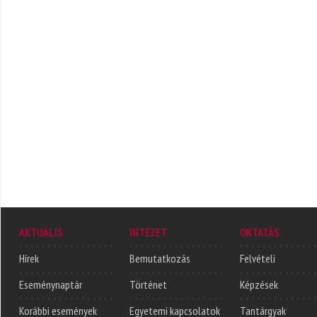
AKTUÁLIS
INTÉZET
OKTATÁS
Hírek
Bemutatkozás
Felvételi
Eseménynaptár
Történet
Képzések
Korábbi események
Egyetemi kapcsolatok
Tantárgyak