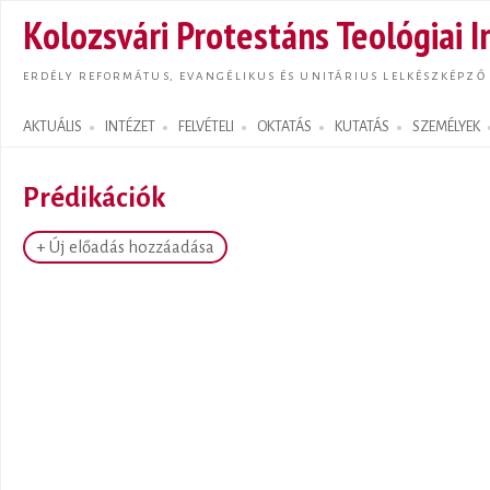
Ugrás
Kolozsvári Protestáns Teológiai I
tarta
ERDÉLY REFORMÁTUS, EVANGÉLIKUS ÉS UNITÁRIUS LELKÉSZKÉPZŐ
AKTUÁLIS
INTÉZET
FELVÉTELI
OKTATÁS
KUTATÁS
SZEMÉLYEK
Search form
Prédikációk
+ Új előadás hozzáadása