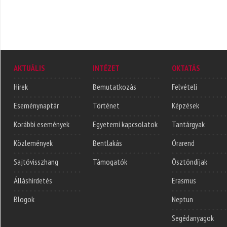
AKTUÁLIS
INTÉZET
OKTATÁS
Hírek
Bemutatkozás
Felvételi
Eseménynaptár
Történet
Képzések
Korábbi események
Egyetemi kapcsolatok
Tantárgyak
Közlemények
Bentlakás
Órarend
Sajtóvisszhang
Támogatók
Ösztöndíjak
Álláshirdetés
Erasmus
Blogok
Neptun
Segédanyagok