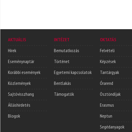
AKTUÁLIS
INTÉZET
OKTATÁS
Hírek
Bemutatkozás
Felvételi
Eseménynaptár
Történet
Képzések
Korábbi események
Egyetemi kapcsolatok
Tantárgyak
Közlemények
Bentlakás
Órarend
Sajtóvisszhang
Támogatók
Ösztöndíjak
Álláshirdetés
Erasmus
Blogok
Neptun
Segédanyagok