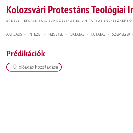
Ugrás
Kolozsvári Protestáns Teológiai I
tarta
ERDÉLY REFORMÁTUS, EVANGÉLIKUS ÉS UNITÁRIUS LELKÉSZKÉPZŐ
AKTUÁLIS
INTÉZET
FELVÉTELI
OKTATÁS
KUTATÁS
SZEMÉLYEK
Search form
Prédikációk
+ Új előadás hozzáadása