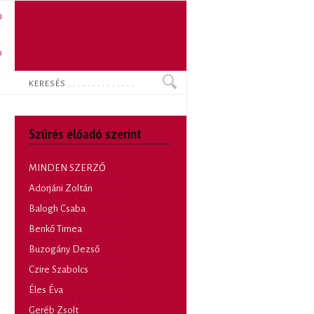
U
N
O
Keresés
Szűrés előadó szerint
MINDEN SZERZŐ
Adorjáni Zoltán
Balogh Csaba
Benkő Timea
Buzogány Dezső
Czire Szabolcs
Éles Éva
Geréb Zsolt