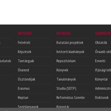
OKTATÁS
KUTATÁS
SZEMÉLYE
s
Felvételi
Kutatási projektek
Oktatók
Képzések
Intézeti kiadványok
Óraadó ok
solatok
Tantárgyak
Repozitórium
Emeriti
Órarend
Könyvek
Ifjúsági le
Ösztöndíjak
Tanulmányok
Könyvtár
Erasmus
Studia (SDTP)
Adminisztr
Neptun
Református Szemle
Doktorok
Segédanyagok
Könyvtár