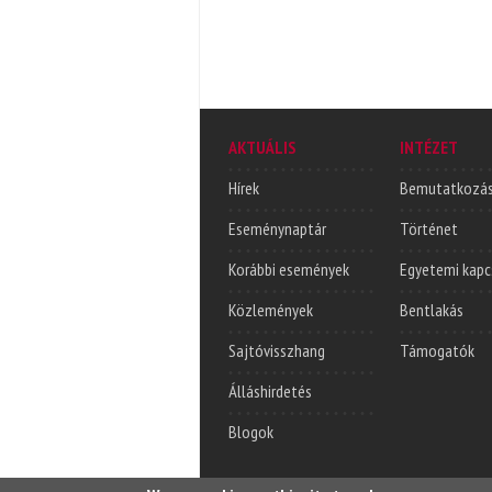
AKTUÁLIS
INTÉZET
Hírek
Bemutatkozá
Eseménynaptár
Történet
Korábbi események
Egyetemi kapc
Közlemények
Bentlakás
Sajtóvisszhang
Támogatók
Álláshirdetés
Blogok