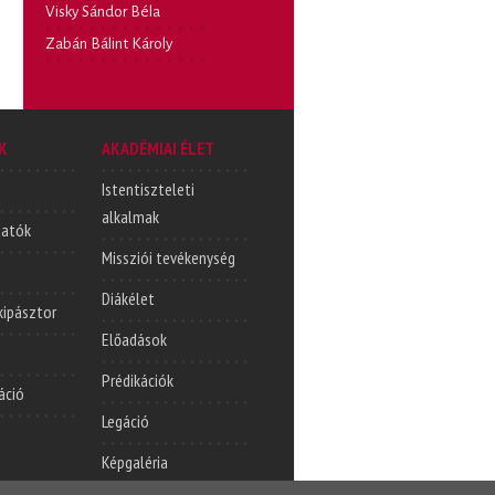
Visky Sándor Béla
Zabán Bálint Károly
K
AKADÉMIAI ÉLET
Istentiszteleti
alkalmak
tatók
Missziói tevékenység
Diákélet
lkipásztor
Előadások
Prédikációk
áció
Legáció
Képgaléria