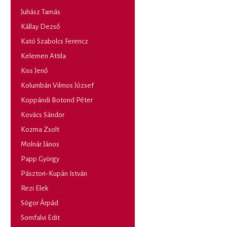
Juhász Tamás
Kállay Dezső
Kató Szabolcs Ferencz
Kelemen Attila
Kiss Jenő
Kolumbán Vilmos József
Koppándi Botond Péter
Kovács Sándor
Kozma Zsolt
Molnár János
Papp György
Pásztori-Kupán István
Rezi Elek
Sógor Árpád
Somfalvi Edit