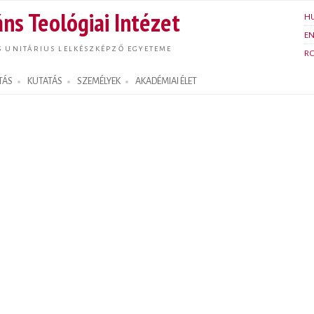
Ugrás a
ns Teológiai Intézet
H
tartalomra
E
S UNITÁRIUS LELKÉSZKÉPZŐ EGYETEME
R
TÁS
KUTATÁS
SZEMÉLYEK
AKADÉMIAI ÉLET