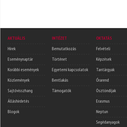
AKTUÁLIS
INTÉZET
OKTATÁS
Hírek
Bemutatkozás
Felvételi
Eseménynaptár
Történet
Képzések
Korábbi események
Egyetemi kapcsolatok
Tantárgyak
Közlemények
Bentlakás
Órarend
Sajtóvisszhang
Támogatók
Ösztöndíjak
Álláshirdetés
Erasmus
Blogok
Neptun
Segédanyagok