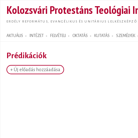
Ugrás
Kolozsvári Protestáns Teológiai I
tarta
ERDÉLY REFORMÁTUS, EVANGÉLIKUS ÉS UNITÁRIUS LELKÉSZKÉPZŐ
AKTUÁLIS
INTÉZET
FELVÉTELI
OKTATÁS
KUTATÁS
SZEMÉLYEK
Search form
Prédikációk
+ Új előadás hozzáadása