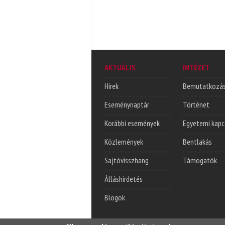
AKTUÁLIS
INTÉZET
Hírek
Bemutatkozá
Eseménynaptár
Történet
Korábbi események
Egyetemi kapc
Közlemények
Bentlakás
Sajtóvisszhang
Támogatók
Álláshirdetés
Blogok