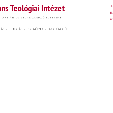
Ugrás a
ns Teológiai Intézet
H
tartalomra
E
S UNITÁRIUS LELKÉSZKÉPZŐ EGYETEME
R
TÁS
KUTATÁS
SZEMÉLYEK
AKADÉMIAI ÉLET