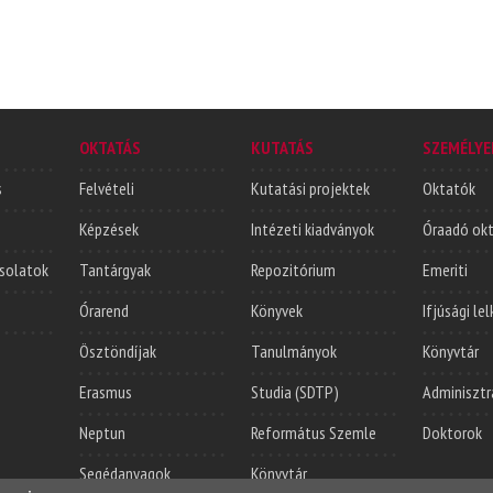
OKTATÁS
KUTATÁS
SZEMÉLYE
s
Felvételi
Kutatási projektek
Oktatók
Képzések
Intézeti kiadványok
Óraadó ok
solatok
Tantárgyak
Repozitórium
Emeriti
Órarend
Könyvek
Ifjúsági le
Ösztöndíjak
Tanulmányok
Könyvtár
Erasmus
Studia (SDTP)
Adminisztr
Neptun
Református Szemle
Doktorok
Segédanyagok
Könyvtár