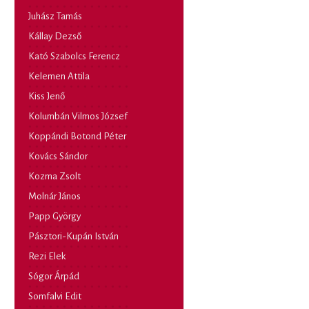
Juhász Tamás
Kállay Dezső
Kató Szabolcs Ferencz
Kelemen Attila
Kiss Jenő
Kolumbán Vilmos József
Koppándi Botond Péter
Kovács Sándor
Kozma Zsolt
Molnár János
Papp György
Pásztori-Kupán István
Rezi Elek
Sógor Árpád
Somfalvi Edit