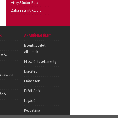
Visky Sándor Béla
Zabán Bálint Károly
K
AKADÉMIAI ÉLET
Istentiszteleti
alkalmak
tatók
Missziói tevékenység
Diákélet
lkipásztor
Előadások
Prédikációk
áció
Legáció
Képgaléria