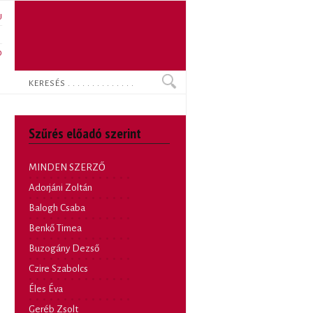
U
N
O
Keresés
Szűrés előadó szerint
MINDEN SZERZŐ
Adorjáni Zoltán
Balogh Csaba
Benkő Timea
Buzogány Dezső
Czire Szabolcs
Éles Éva
Geréb Zsolt