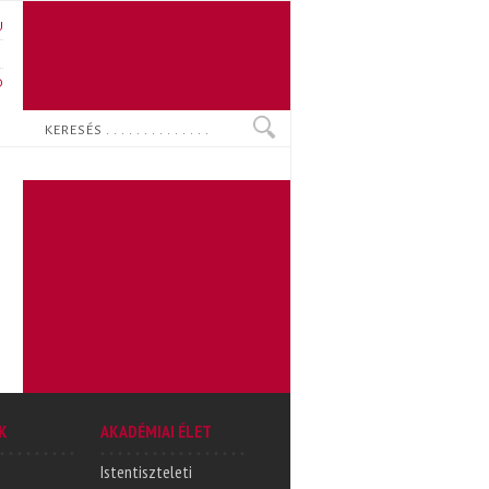
U
N
O
Keresés
K
AKADÉMIAI ÉLET
Istentiszteleti