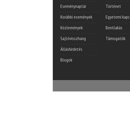
Eseménynaptár
Történet
Korábbi események
Egyetemi kapc
Közlemények
Bentlakás
Sajtóvisszhang
Támogatók
Álláshirdetés
Blogok