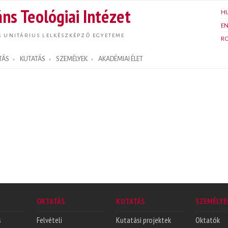
Ugrás a
ns Teológiai Intézet
H
tartalomra
E
S UNITÁRIUS LELKÉSZKÉPZŐ EGYETEME
R
TÁS
KUTATÁS
SZEMÉLYEK
AKADÉMIAI ÉLET
OKTATÁS
KUTATÁS
SZEMÉLYE
s
Felvételi
Kutatási projektek
Oktatók