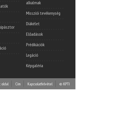
alkalmak
tatók
Missziói tevékenység
Diákélet
lkipásztor
Előadások
Prédikációk
áció
Legáció
Képgaléria
t oldal
Cím
Kapcsolatfelvétel
© KPTI