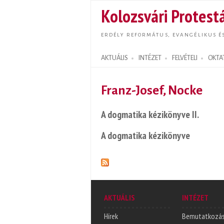
Kolozsvári Protestá
ERDÉLY REFORMÁTUS, EVANGÉLIKUS É
AKTUÁLIS
INTÉZET
FELVÉTELI
OKTA
Search form
Franz-Josef, Nocke
A dogmatika kézikönyve II.
A dogmatika kézikönyve
AKTUÁLIS
INTÉZET
Hírek
Bemutatkozá