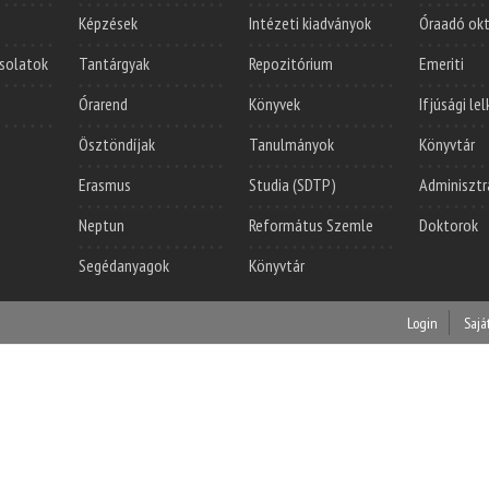
Képzések
Intézeti kiadványok
Óraadó ok
solatok
Tantárgyak
Repozitórium
Emeriti
Órarend
Könyvek
Ifjúsági le
Ösztöndíjak
Tanulmányok
Könyvtár
Erasmus
Studia (SDTP)
Adminisztr
Neptun
Református Szemle
Doktorok
Segédanyagok
Könyvtár
Login
Sajá