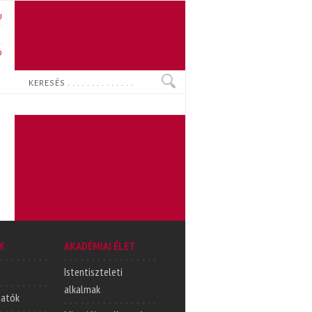
U
N
O
Keresés
K
AKADÉMIAI ÉLET
Istentiszteleti
alkalmak
tatók