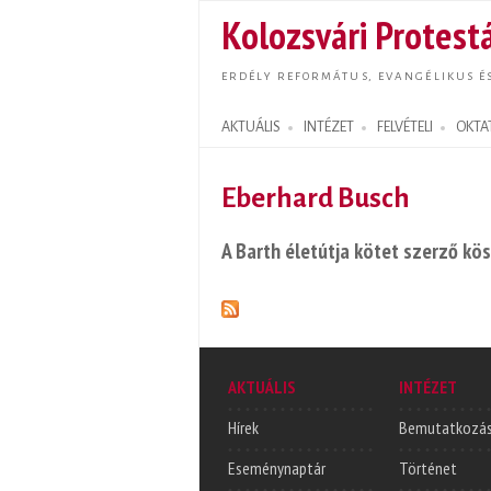
Kolozsvári Protestá
ERDÉLY REFORMÁTUS, EVANGÉLIKUS É
AKTUÁLIS
INTÉZET
FELVÉTELI
OKTA
Search form
Eberhard Busch
A Barth életútja kötet szerző kö
AKTUÁLIS
INTÉZET
Hírek
Bemutatkozá
Eseménynaptár
Történet