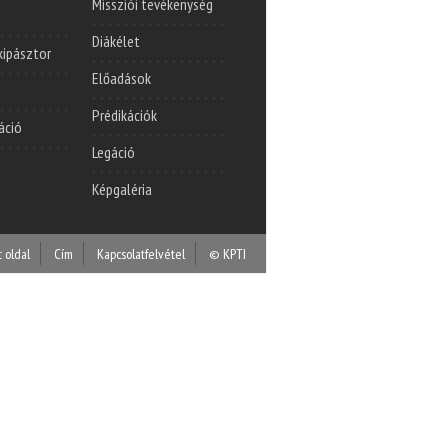
Missziói tevékenység
Diákélet
lkipásztor
Előadások
Prédikációk
áció
Legáció
Képgaléria
t oldal
Cím
Kapcsolatfelvétel
© KPTI