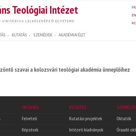
Ugrás a
ns Teológiai Intézet
H
tartalomra
E
S UNITÁRIUS LELKÉSZKÉPZŐ EGYETEME
R
TÁS
KUTATÁS
SZEMÉLYEK
AKADÉMIAI ÉLET
szöntő szavai a kolozsvári teológiai akadémia ünneplőihez
OKTATÁS
KUTATÁS
SZEMÉLYE
s
Felvételi
Kutatási projektek
Oktatók
Képzések
Intézeti kiadványok
Óraadó ok