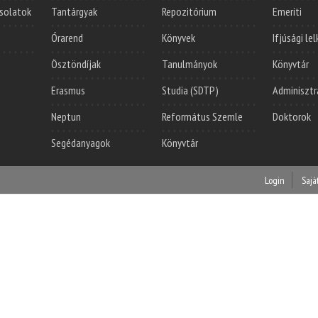
solatok
Tantárgyak
Repozitórium
Emeriti
Órarend
Könyvek
Ifjúsági le
Ösztöndíjak
Tanulmányok
Könyvtár
Erasmus
Studia (SDTP)
Adminisztr
Neptun
Református Szemle
Doktorok
Segédanyagok
Könyvtár
Login
Sajá