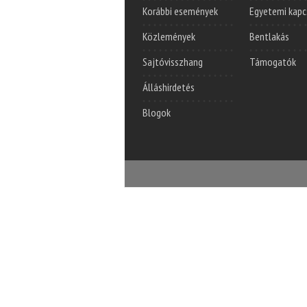
Korábbi események
Egyetemi kapc
Közlemények
Bentlakás
Sajtóvisszhang
Támogatók
Álláshirdetés
Blogok