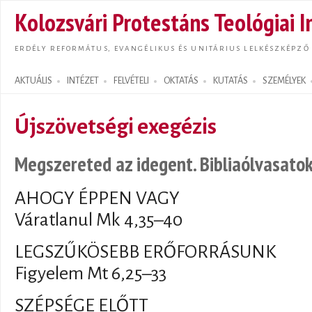
Ugrás
Kolozsvári Protestáns Teológiai I
tarta
ERDÉLY REFORMÁTUS, EVANGÉLIKUS ÉS UNITÁRIUS LELKÉSZKÉPZŐ
AKTUÁLIS
INTÉZET
FELVÉTELI
OKTATÁS
KUTATÁS
SZEMÉLYEK
Search form
Újszövetségi exegézis
Megszereted az idegent. Bibliaólvasatok 
AHOGY ÉPPEN VAGY
Váratlanul Mk 4,35–40
LEGSZŰKÖSEBB ERŐFORRÁSUNK
Figyelem Mt 6,25–33
SZÉPSÉGE ELŐTT