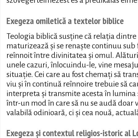
szövegértelmezést és a prédikálás elmél
Exegeza omiletică a textelor biblice
Teologia biblică susține că relația dint
maturizează și se renaște continuu sub 
reînnoit între divinitatea și omul. Alături
unele cazuri, înlocuindu-le, vine mesaju
situație. Cei care au fost chemați să tra
viu și în continuă reînnoire trebuie să ca
interpreta și transmite acesta în lumina s
într-un mod în care să nu se audă doar 
valabilă odinioară, ci și cea nouă, actual
Exegeza și contextul religios-istoric al 