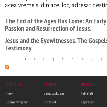
acea vreme și din acel loc, adresat destin
The End of the Ages Has Come: An Early 
Passion and Resurrection of Jesus.
Jesus and the Eyewitnesses. The Gospel
Testimony
1
2
3
4
5
6
7
8
9
Oldalak
AKTUÁLIS
INTÉZET
OKTATÁS
Hírek
Bemutatkozás
Felvételi
Eseménynaptár
Történet
Képzések