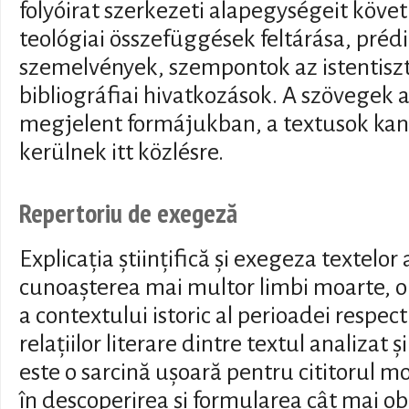
folyóirat szerkezeti alapegységeit követ
teológiai összefüggések feltárása, prédi
szemelvények, szempontok az istentiszte
bibliográfiai hivatkozások. A szövegek a
megjelent formájukban, a textusok kano
kerülnek itt közlésre.
Repertoriu de exegeză
Explicația științifică și exegeza textelo
cunoașterea mai multor limbi moarte, o
a contextului istoric al perioadei respect
relațiilor literare dintre textul analizat ș
este o sarcină ușoară pentru cititorul m
în descoperirea și formularea cât mai ob