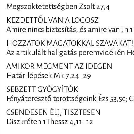
Megszöktetettségben Zsolt 27,4
KEZDETTŐL VAN A LOGOSZ
Amire nincs biztosítás, és amire van Jn 1
HOZZATOK MAGATOKKAL SZAVAKAT!
Az artikulált hallgatás peremvidékén Hó
AMIKOR MEGMENT AZ IDEGEN
Határ-lépések Mk 7,24–29
SEBZETT GYÓGYÍTÓK
Fényáteresztő töröttségeink Ézs 53,5c; G
CSENDESEN ÉLJ, TISZTESEN
Diszkréten 1Thessz 4,11–12