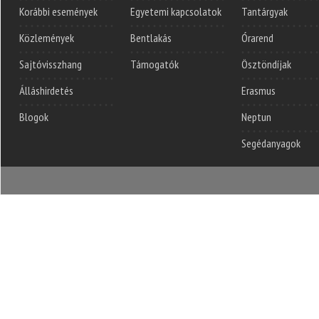
Korábbi események
Egyetemi kapcsolatok
Tantárgyak
Közlemények
Bentlakás
Órarend
Sajtóvisszhang
Támogatók
Ösztöndíjak
Álláshirdetés
Erasmus
Blogok
Neptun
Segédanyagok