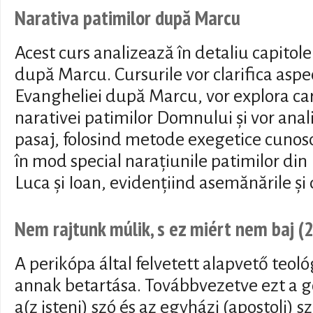
Narativa patimilor după Marcu
Acest curs analizează în detaliu capitole
după Marcu. Cursurile vor clarifica aspe
Evangheliei după Marcu, vor explora cara
narativei patimilor Domnului și vor anali
pasaj, folosind metode exegetice cunos
în mod special narațiunile patimilor din
Luca și Ioan, evidențiind asemănările și 
Nem rajtunk múlik, s ez miért nem baj (
A perikópa által felvetett alapvető teoló
annak betartása. Továbbvezetve ezt a g
a(z isteni) szó és az egyházi (apostoli) 