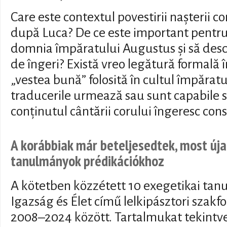
Care este contextul povestirii nașterii 
după Luca? De ce este important pentr
domnia împăratului Augustus și să des
de îngeri? Există vreo legătură formală î
„vestea bună” folosită în cultul împărat
traducerile urmează sau sunt capabile 
conținutul cântării corului îngeresc con
A korábbiak már beteljesedtek, most új
tanulmányok prédikációkhoz
A kötetben közzétett 10 exegetikai ta
Igazság és Élet című lelkipásztori szakf
2008–2024 között. Tartalmukat tekintve