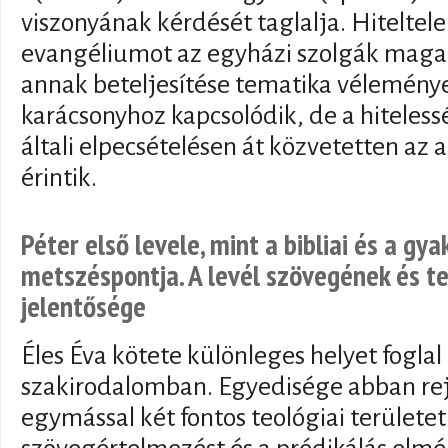
viszonyának kérdését taglalja. Hiteltele
evangéliumot az egyházi szolgák magat
annak beteljesítése tematika véleménye
karácsonyhoz kapcsolódik, de a hiteless
általi elpecsételésen át közvetetten az 
érintik.
Péter első levele, mint a bibliai és a gya
metszéspontja. A levél szövegének és te
jelentősége
Éles Éva kötete különleges helyet foglal 
szakirodalomban. Egyedisége abban rej
egymással két fontos teológiai területet